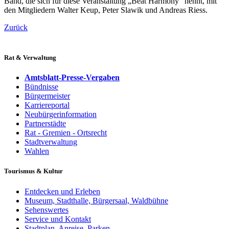
Band, die sich für diese Veranstaltung „Beat Harmony“ nennt, mit
den Mitgliedern Walter Keup, Peter Slawik und Andreas Riess.
Zurück
Rat & Verwaltung
Amtsblatt-Presse-Vergaben
Bündnisse
Bürgermeister
Karriereportal
Neubürgerinformation
Partnerstädte
Rat - Gremien - Ortsrecht
Stadtverwaltung
Wahlen
Tourismus & Kultur
Entdecken und Erleben
Museum, Stadthalle, Bürgersaal, Waldbühne
Sehenswertes
Service und Kontakt
Stadtplan, Anreise, Parken