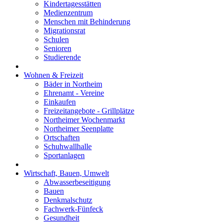
Kindertagesstätten
Medienzentrum
Menschen mit Behinderung
Migrationsrat
Schulen
Senioren
Studierende
Wohnen & Freizeit
Bäder in Northeim
Ehrenamt - Vereine
Einkaufen
Freizeitangebote - Grillplätze
Northeimer Wochenmarkt
Northeimer Seenplatte
Ortschaften
Schuhwallhalle
Sportanlagen
Wirtschaft, Bauen, Umwelt
Abwasserbeseitigung
Bauen
Denkmalschutz
Fachwerk-Fünfeck
Gesundheit