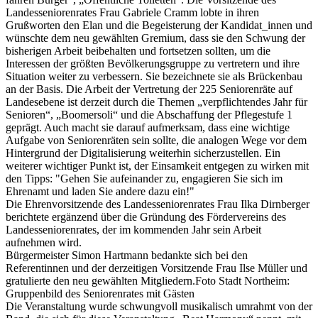
Landesseniorenrates Frau Gabriele Cramm lobte in ihren
Grußworten den Elan und die Begeisterung der Kandidat_innen und
wünschte dem neu gewählten Gremium, dass sie den Schwung der
bisherigen Arbeit beibehalten und fortsetzen sollten, um die
Interessen der größten Bevölkerungsgruppe zu vertretern und ihre
Situation weiter zu verbessern. Sie bezeichnete sie als Brückenbau
an der Basis. Die Arbeit der Vertretung der 225 Seniorenräte auf
Landesebene ist derzeit durch die Themen „verpflichtendes Jahr für
Senioren“, „Boomersoli“ und die Abschaffung der Pflegestufe 1
geprägt. Auch macht sie darauf aufmerksam, dass eine wichtige
Aufgabe von Seniorenräten sein sollte, die analogen Wege vor dem
Hintergrund der Digitalisierung weiterhin sicherzustellen. Ein
weiterer wichtiger Punkt ist, der Einsamkeit entgegen zu wirken mit
den Tipps: "Gehen Sie aufeinander zu, engagieren Sie sich im
Ehrenamt und laden Sie andere dazu ein!"
Die Ehrenvorsitzende des Landesseniorenrates Frau Ilka Dirnberger
berichtete ergänzend über die Gründung des Fördervereins des
Landesseniorenrates, der im kommenden Jahr sein Arbeit
aufnehmen wird.
Bürgermeister Simon Hartmann bedankte sich bei den
Referentinnen und der derzeitigen Vorsitzende Frau Ilse Müller und
gratulierte den neu gewählten Mitgliedern.Foto Stadt Northeim:
Gruppenbild des Seniorenrates mit Gästen
Die Veranstaltung wurde schwungvoll musikalisch umrahmt von der