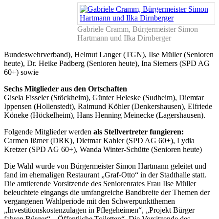
Gabriele Cramm, Bürgermeister Simon
Hartmann und Ilka Dirnberger
Bundeswehrverband), Helmut Langer (TGN), Ilse Müller (Senioren
heute), Dr. Heike Padberg (Senioren heute), Ina Siemers (SPD AG
60+) sowie
Sechs Mitglieder aus den Ortschaften
Gisela Fisseler (Stöckheim), Günter Heleske (Sudheim), Diemtar
Ippensen (Hollenstedt), Raimund Köhler (Denkershausen), Elfriede
Köneke (Höckelheim), Hans Henning Meinecke (Lagershausen).
Folgende Mitglieder werden
als Stellvertreter fungieren:
Carmen Ißmer (DRK), Dietmar Kahler (SPD AG 60+), Lydia
Kretzer (SPD AG 60+), Wanda Winter-Schütte (Senioren heute)
Die Wahl wurde von Bürgermeister Simon Hartmann geleitet und
fand im ehemaligen Restaurant „Graf-Otto“ in der Stadthalle statt.
Die amtierende Vorsitzende des Seniorenrates Frau Ilse Müller
beleuchtete eingangs die umfangreiche Bandbreite der Themen der
vergangenen Wahlperiode mit den Schwerpunktthemen
„Investitionskostenzulagen in Pflegeheimen“, „Projekt Bürger
fahren Bürger“, „Öffentliche Toiletten“. Die Vorsitzende des