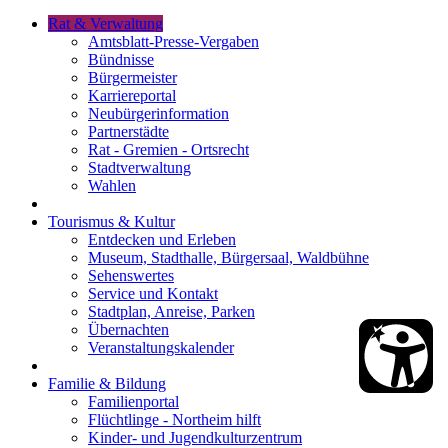
Rat & Verwaltung
Amtsblatt-Presse-Vergaben
Bündnisse
Bürgermeister
Karriereportal
Neubürgerinformation
Partnerstädte
Rat - Gremien - Ortsrecht
Stadtverwaltung
Wahlen
Tourismus & Kultur
Entdecken und Erleben
Museum, Stadthalle, Bürgersaal, Waldbühne
Sehenswertes
Service und Kontakt
Stadtplan, Anreise, Parken
Übernachten
Veranstaltungskalender
Familie & Bildung
Familienportal
Flüchtlinge - Northeim hilft
Kinder- und Jugendkulturzentrum