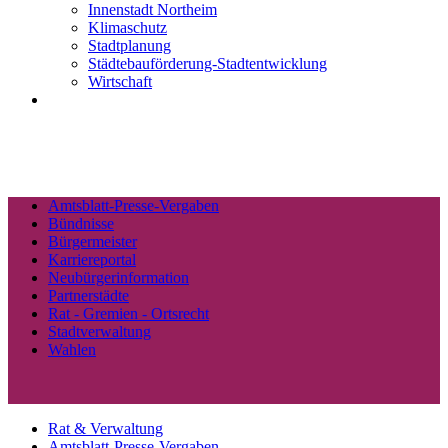
Innenstadt Northeim
Klimaschutz
Stadtplanung
Städtebauförderung-Stadtentwicklung
Wirtschaft
Amtsblatt-Presse-Vergaben
Bündnisse
Bürgermeister
Karriereportal
Neubürgerinformation
Partnerstädte
Rat - Gremien - Ortsrecht
Stadtverwaltung
Wahlen
Rat & Verwaltung
Amtsblatt-Presse-Vergaben