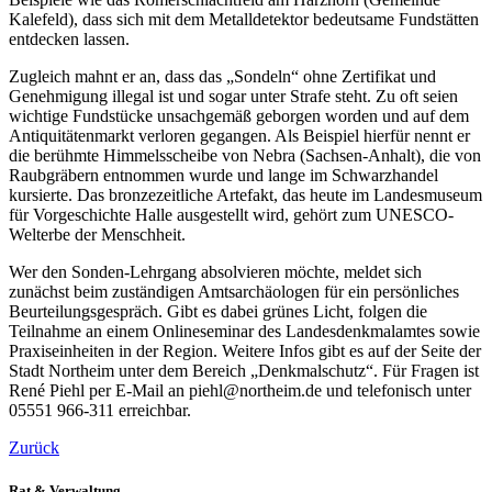
Kalefeld), dass sich mit dem Metalldetektor bedeutsame Fundstätten
entdecken lassen.
Zugleich mahnt er an, dass das „Sondeln“ ohne Zertifikat und
Genehmigung illegal ist und sogar unter Strafe steht. Zu oft seien
wichtige Fundstücke unsachgemäß geborgen worden und auf dem
Antiquitätenmarkt verloren gegangen. Als Beispiel hierfür nennt er
die berühmte Himmelsscheibe von Nebra (Sachsen-Anhalt), die von
Raubgräbern entnommen wurde und lange im Schwarzhandel
kursierte. Das bronzezeitliche Artefakt, das heute im Landesmuseum
für Vorgeschichte Halle ausgestellt wird, gehört zum UNESCO-
Welterbe der Menschheit.
Wer den Sonden-Lehrgang absolvieren möchte, meldet sich
zunächst beim zuständigen Amtsarchäologen für ein persönliches
Beurteilungsgespräch. Gibt es dabei grünes Licht, folgen die
Teilnahme an einem Onlineseminar des Landesdenkmalamtes sowie
Praxiseinheiten in der Region. Weitere Infos gibt es auf der Seite der
Stadt Northeim unter dem Bereich „Denkmalschutz“. Für Fragen ist
René Piehl per E-Mail an piehl@northeim.de und telefonisch unter
05551 966-311 erreichbar.
Zurück
Rat & Verwaltung