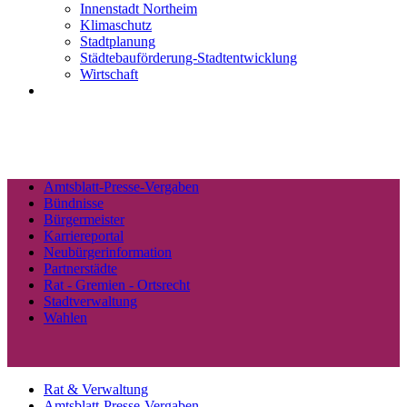
Innenstadt Northeim
Klimaschutz
Stadtplanung
Städtebauförderung-Stadtentwicklung
Wirtschaft
Amtsblatt-Presse-Vergaben
Bündnisse
Bürgermeister
Karriereportal
Neubürgerinformation
Partnerstädte
Rat - Gremien - Ortsrecht
Stadtverwaltung
Wahlen
Rat & Verwaltung
Amtsblatt-Presse-Vergaben