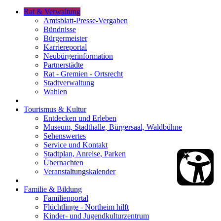
Rat & Verwaltung
Amtsblatt-Presse-Vergaben
Bündnisse
Bürgermeister
Karriereportal
Neubürgerinformation
Partnerstädte
Rat - Gremien - Ortsrecht
Stadtverwaltung
Wahlen
Tourismus & Kultur
Entdecken und Erleben
Museum, Stadthalle, Bürgersaal, Waldbühne
Sehenswertes
Service und Kontakt
Stadtplan, Anreise, Parken
Übernachten
Veranstaltungskalender
Familie & Bildung
Familienportal
Flüchtlinge - Northeim hilft
Kinder- und Jugendkulturzentrum