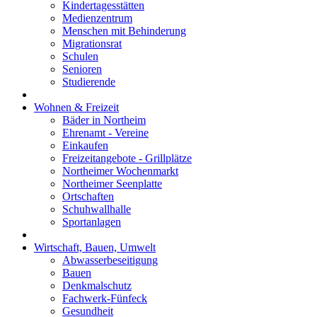
Kindertagesstätten
Medienzentrum
Menschen mit Behinderung
Migrationsrat
Schulen
Senioren
Studierende
Wohnen & Freizeit
Bäder in Northeim
Ehrenamt - Vereine
Einkaufen
Freizeitangebote - Grillplätze
Northeimer Wochenmarkt
Northeimer Seenplatte
Ortschaften
Schuhwallhalle
Sportanlagen
Wirtschaft, Bauen, Umwelt
Abwasserbeseitigung
Bauen
Denkmalschutz
Fachwerk-Fünfeck
Gesundheit