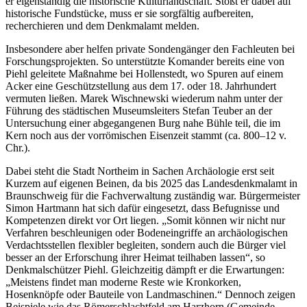
er eigenständig die historische Kulturlandschaft. Stößt er dabei auf
historische Fundstücke, muss er sie sorgfältig aufbereiten,
recherchieren und dem Denkmalamt melden.
Insbesondere aber helfen private Sondengänger den Fachleuten bei
Forschungsprojekten. So unterstützte Komander bereits eine von
Piehl geleitete Maßnahme bei Hollenstedt, wo Spuren auf einem
Acker eine Geschützstellung aus dem 17. oder 18. Jahrhundert
vermuten ließen. Marek Wischnewski wiederum nahm unter der
Führung des städtischen Museumsleiters Stefan Teuber an der
Untersuchung einer abgegangenen Burg nahe Bühle teil, die im
Kern noch aus der vorrömischen Eisenzeit stammt (ca. 800–12 v.
Chr.).
Dabei steht die Stadt Northeim in Sachen Archäologie erst seit
Kurzem auf eigenen Beinen, da bis 2025 das Landesdenkmalamt in
Braunschweig für die Fachverwaltung zuständig war. Bürgermeister
Simon Hartmann hat sich dafür eingesetzt, dass Befugnisse und
Kompetenzen direkt vor Ort liegen. „Somit können wir nicht nur
Verfahren beschleunigen oder Bodeneingriffe an archäologischen
Verdachtsstellen flexibler begleiten, sondern auch die Bürger viel
besser an der Erforschung ihrer Heimat teilhaben lassen“, so
Denkmalschützer Piehl. Gleichzeitig dämpft er die Erwartungen:
„Meistens findet man moderne Reste wie Kronkorken,
Hosenknöpfe oder Bauteile von Landmaschinen.“ Dennoch zeigen
Beispiele wie das Römerschlachtfeld am Harzhorn (Gemeinde