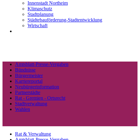
Innenstadt Northeim
Klimaschutz
Stadtplanung
Städtebauförderung-Stadtentwicklung
Wirtschaft
Amtsblatt-Presse-Vergaben
Bündnisse
Bürgermeister
Karriereportal
Neubürgerinformation
Partnerstädte
Rat - Gremien - Ortsrecht
Stadtverwaltung
Wahlen
Rat & Verwaltung
Amtsblatt-Presse-Vergaben