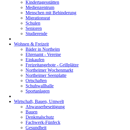
Kindertagesstätten
Medienzentrum
Menschen mit Behinderung
Migrationsrat
Schulen
Senioren
Studierende
Wohnen & Freizeit
Bäder in Northeim
Ehrenamt - Vereine
Einkaufen
Freizeitangebote - Grillplätze
Northeimer Wochenmarkt
Northeimer Seenplatte
Ortschaften
Schuhwallhalle
Sportanlagen
Wirtschaft, Bauen, Umwelt
Abwasserbeseitigung
Bauen
Denkmalschutz
Fachwerk-Fünfeck
Gesundheit