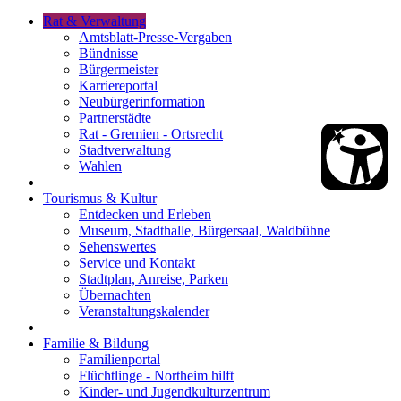
Rat & Verwaltung
Amtsblatt-Presse-Vergaben
Bündnisse
Bürgermeister
Karriereportal
Neubürgerinformation
Partnerstädte
Rat - Gremien - Ortsrecht
Stadtverwaltung
Wahlen
Tourismus & Kultur
Entdecken und Erleben
Museum, Stadthalle, Bürgersaal, Waldbühne
Sehenswertes
Service und Kontakt
Stadtplan, Anreise, Parken
Übernachten
Veranstaltungskalender
Familie & Bildung
Familienportal
Flüchtlinge - Northeim hilft
Kinder- und Jugendkulturzentrum