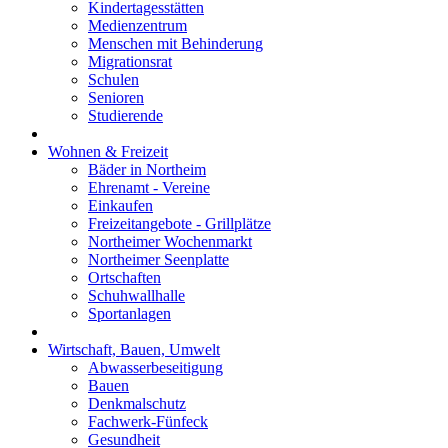
Kindertagesstätten
Medienzentrum
Menschen mit Behinderung
Migrationsrat
Schulen
Senioren
Studierende
Wohnen & Freizeit
Bäder in Northeim
Ehrenamt - Vereine
Einkaufen
Freizeitangebote - Grillplätze
Northeimer Wochenmarkt
Northeimer Seenplatte
Ortschaften
Schuhwallhalle
Sportanlagen
Wirtschaft, Bauen, Umwelt
Abwasserbeseitigung
Bauen
Denkmalschutz
Fachwerk-Fünfeck
Gesundheit