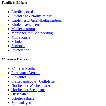
Familie & Bildung
Familienportal
Flüchtlinge - Northeim hilft
Kinder- und Jugendkulturzentrum
Kindertagesstätten
Medienzentrum
Menschen mit Behinderung
Migrationsrat
Schulen
Senioren
Studierende
Wohnen & Freizeit
Bäder in Northeim
Ehrenamt - Vereine
Einkaufen
Freizeitangebote - Grillplätze
Northeimer Wochenmarkt
Northeimer Seenplatte
Ortschaften
Schuhwallhalle
Sportanlagen