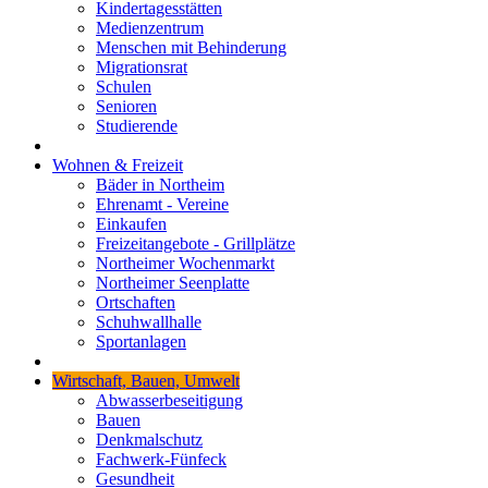
Kindertagesstätten
Medienzentrum
Menschen mit Behinderung
Migrationsrat
Schulen
Senioren
Studierende
Wohnen & Freizeit
Bäder in Northeim
Ehrenamt - Vereine
Einkaufen
Freizeitangebote - Grillplätze
Northeimer Wochenmarkt
Northeimer Seenplatte
Ortschaften
Schuhwallhalle
Sportanlagen
Wirtschaft, Bauen, Umwelt
Abwasserbeseitigung
Bauen
Denkmalschutz
Fachwerk-Fünfeck
Gesundheit