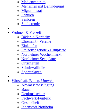
Medienzentrum
Menschen mit Behinderung
Migrationsrat
Schulen
Senioren
Studierende
Wohnen & Freizeit
Bäder in Northeim
Ehrenamt - Vereine
Einkaufen
Freizeitangebote - Grillplätze
Northeimer Wochenmarkt
Northeimer Seenplatte
Ortschaften
Schuhwallhalle
Sportanlagen
Wirtschaft, Bauen, Umwelt
Abwasserbeseitigung
Bauen
Denkmalschutz
Fachwerk-Fünfeck
Gesundheit
Innenstadt Northeim