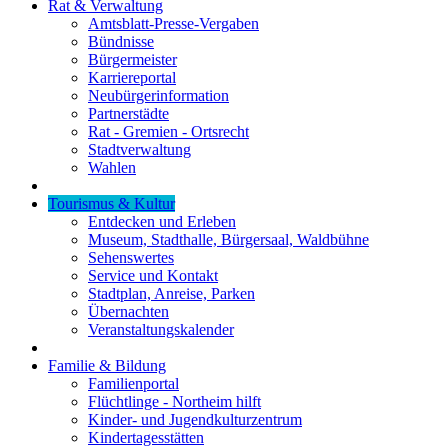
Rat & Verwaltung
Amtsblatt-Presse-Vergaben
Bündnisse
Bürgermeister
Karriereportal
Neubürgerinformation
Partnerstädte
Rat - Gremien - Ortsrecht
Stadtverwaltung
Wahlen
Tourismus & Kultur
Entdecken und Erleben
Museum, Stadthalle, Bürgersaal, Waldbühne
Sehenswertes
Service und Kontakt
Stadtplan, Anreise, Parken
Übernachten
Veranstaltungskalender
Familie & Bildung
Familienportal
Flüchtlinge - Northeim hilft
Kinder- und Jugendkulturzentrum
Kindertagesstätten