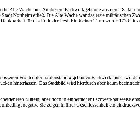
cher die Alte Wache auf. An diesem Fachwerkgebäude aus dem 18. Jahrh
e Stadt Northeim erließ. Die Alte Wache war das erste militärischen Z
 Dankbarkeit für das Ende der Pest. Ein kleiner Turm wurde 1738 hinz
schlossenen Fronten der traufenständig gebauten Fachwerkhäuser werden
en hinterlassen. Das Stadtbild wird hierdurch aber kaum beeinträchti
heideneren Mitteln, aber doch in einheitlicher Fachwerkbauweise ent
 unbedingt negativ. Sie zeigen in ihrer Geschlossenheit ein eindrucksvo