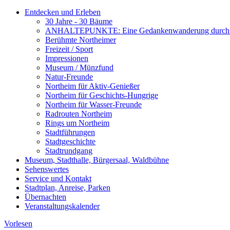
Entdecken und Erleben
30 Jahre - 30 Bäume
ANHALTEPUNKTE: Eine Gedankenwanderung durch 
Berühmte Northeimer
Freizeit / Sport
Impressionen
Museum / Münzfund
Natur-Freunde
Northeim für Aktiv-Genießer
Northeim für Geschichts-Hungrige
Northeim für Wasser-Freunde
Radrouten Northeim
Rings um Northeim
Stadtführungen
Stadtgeschichte
Stadtrundgang
Museum, Stadthalle, Bürgersaal, Waldbühne
Sehenswertes
Service und Kontakt
Stadtplan, Anreise, Parken
Übernachten
Veranstaltungskalender
Vorlesen