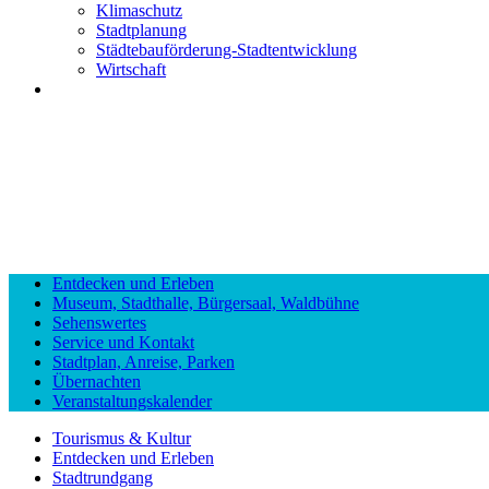
Klimaschutz
Stadtplanung
Städtebauförderung-Stadtentwicklung
Wirtschaft
Entdecken und Erleben
Museum, Stadthalle, Bürgersaal, Waldbühne
Sehenswertes
Service und Kontakt
Stadtplan, Anreise, Parken
Übernachten
Veranstaltungskalender
Tourismus & Kultur
Entdecken und Erleben
Stadtrundgang