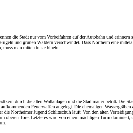
ennen die Stadt nur vom Vorbeifahren auf der Autobahn und erinnern 
n Hügeln und grünen Wäldern verschwindet. Dass Northeim eine mittelal
, muss man mitten in sie hinein.
adtkern durch die alten Wallanlagen und die Stadtmauer betritt. Die Sta
e aufkommenden Feuerwaffen angelegt. Die ehemaligen Wassergräben am
 die Northeimer Jugend Schlittschuh läuft. Von den alten Verteidigu
 am oberen Tore. Letzteres wird von einem mächtigen Turm dominiert, 
um.