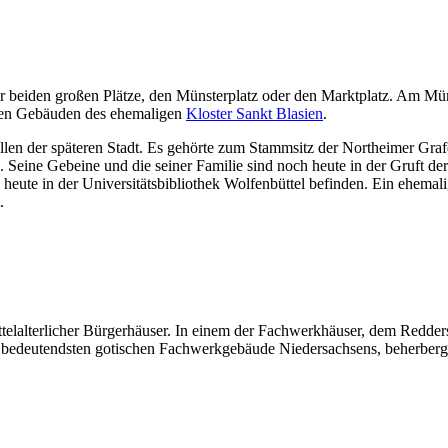
 der beiden großen Plätze, den Münsterplatz oder den Marktplatz. Am Mü
enen Gebäuden des ehemaligen
Kloster Sankt Blasien
.
ellen der späteren Stadt. Es gehörte zum Stammsitz der Northeimer Gra
 Seine Gebeine und die seiner Familie sind noch heute in der Gruft de
h heute in der Universitätsbibliothek Wolfenbüttel befinden. Ein ehema
.
elalterlicher Bürgerhäuser. In einem der Fachwerkhäuser, dem Redders
der bedeutendsten gotischen Fachwerkgebäude Niedersachsens, beherber