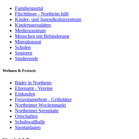
Familienportal
Flüchtlinge - Northeim hilft
Kinder- und Jugendkulturzentrum
Kindertagesstätten
Medienzentrum
Menschen mit Behinderung
Migrationsrat
Schulen
Senioren
Studierende
Wohnen & Freizeit
Bäder in Northeim
Ehrenamt - Vereine
Einkaufen
Freizeitangebote - Grillplätze
Northeimer Wochenmarkt
Northeimer Seenplatte
Ortschaften
Schuhwallhalle
Sportanlagen