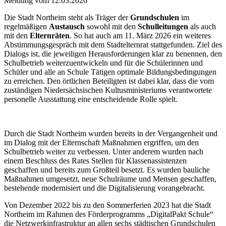
Meldung vom
12.03.2026
Die Stadt Northeim steht als Träger der
Grundschulen
im
regelmäßigen
Austausch
sowohl mit den
Schulleitungen
als auch
mit den
Elternräten
. So hat auch am 11. März 2026 ein weiteres
Abstimmungsgespräch mit dem Stadtelternrat stattgefunden. Ziel des
Dialogs ist, die jeweiligen Herausforderungen klar zu benennen, den
Schulbetrieb weiterzuentwickeln und für die Schülerinnen und
Schüler und alle an Schule Tätigen optimale Bildungsbedingungen
zu erreichen. Den örtlichen Beteiligten ist dabei klar, dass die vom
zuständigen Niedersächsischen Kultusministeriums verantwortete
personelle Ausstattung eine entscheidende Rolle spielt.
Durch die Stadt Northeim wurden bereits in der Vergangenheit und
im Dialog mit der Elternschaft Maßnahmen ergriffen, um den
Schulbetrieb weiter zu verbessen. Unter anderem wurden nach
einem Beschluss des Rates Stellen für Klassenassistenzen
geschaffen und bereits zum Großteil besetzt. Es wurden bauliche
Maßnahmen umgesetzt, neue Schulräume und Mensen geschaffen,
bestehende modernisiert und die Digitalisierung vorangebracht.
Von Dezember 2022 bis zu den Sommerferien 2023 hat die Stadt
Northeim im Rahmen des Förderprogramms „DigitalPakt Schule“
die Netzwerkinfrastruktur an allen sechs städtischen Grundschulen