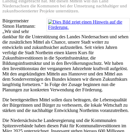
Landtag eingebracht hat. Mit diesen Mitteln will das Land
Niedersachsen die Kommunen bei der Umsetzung nachhaltiger und
zukunftsorientierter Projekte unterstützen.
Bürgermeister
Simon Hartmann:
„Wir sind sehr
dankbar für die Unterstützung des Landes Niedersachsen und sehen
die zusätzlichen Mittel als Chance, unsere Stadt weiter zu
entwickeln und zukunftssicher aufzustellen. Seit vielen Jahren
verfolgt die Stadt Northeim einen klaren Kurs für
Zukunftsinvestitionen in die Sportinfrastruktur, die
Bildungsinfrastruktur und in den Bevölkerungsschutz. Wir haben
den Investitionsstau der vergangenen Jahrzehnte kraftvoll aufgelöst.
Mit den angekündigten Mitteln aus Hannover und den Mittel aus
dem Sondervermögen des Bundes können wir diesen Zukunftskurs
langfristig fortsetzen.“ In Folge der Zusage beginnen nun die
Planungen zur konkreten Verwendung der Förderung.
Die bereitgestellten Mittel sollen dazu beitragen, die Lebensqualität
der Bürgerinnen und Bürger zu verbessern, die lokale Wirtschaft zu
stärken und die nachhaltige Entwicklung Northeims voranzutreiben.
Die Niedersächsische Landesregierung und die Kommunalen
Spitzenverbände haben diesen Pakt für Kommunalinvestitionen im
März 2025 unterzeichnet. Insgesamt stehen hieraus 600 Millionen