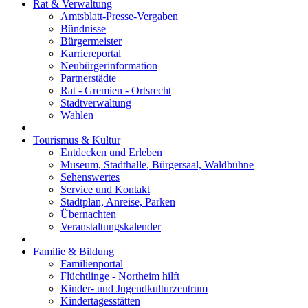
Rat & Verwaltung
Amtsblatt-Presse-Vergaben
Bündnisse
Bürgermeister
Karriereportal
Neubürgerinformation
Partnerstädte
Rat - Gremien - Ortsrecht
Stadtverwaltung
Wahlen
Tourismus & Kultur
Entdecken und Erleben
Museum, Stadthalle, Bürgersaal, Waldbühne
Sehenswertes
Service und Kontakt
Stadtplan, Anreise, Parken
Übernachten
Veranstaltungskalender
Familie & Bildung
Familienportal
Flüchtlinge - Northeim hilft
Kinder- und Jugendkulturzentrum
Kindertagesstätten