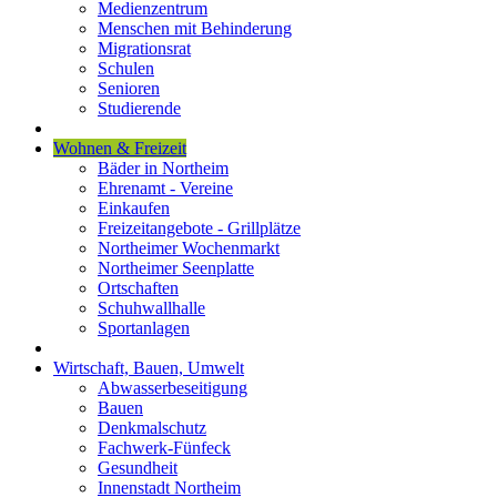
Medienzentrum
Menschen mit Behinderung
Migrationsrat
Schulen
Senioren
Studierende
Wohnen & Freizeit
Bäder in Northeim
Ehrenamt - Vereine
Einkaufen
Freizeitangebote - Grillplätze
Northeimer Wochenmarkt
Northeimer Seenplatte
Ortschaften
Schuhwallhalle
Sportanlagen
Wirtschaft, Bauen, Umwelt
Abwasserbeseitigung
Bauen
Denkmalschutz
Fachwerk-Fünfeck
Gesundheit
Innenstadt Northeim