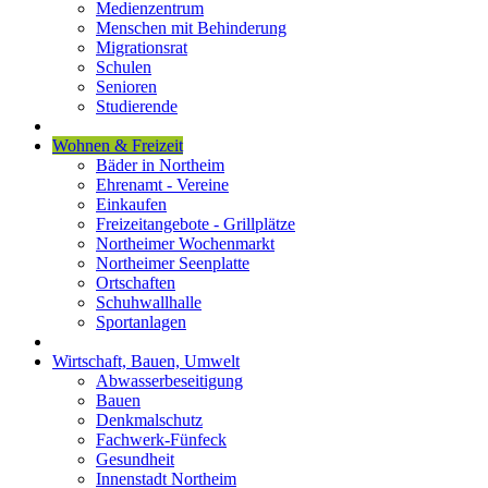
Medienzentrum
Menschen mit Behinderung
Migrationsrat
Schulen
Senioren
Studierende
Wohnen & Freizeit
Bäder in Northeim
Ehrenamt - Vereine
Einkaufen
Freizeitangebote - Grillplätze
Northeimer Wochenmarkt
Northeimer Seenplatte
Ortschaften
Schuhwallhalle
Sportanlagen
Wirtschaft, Bauen, Umwelt
Abwasserbeseitigung
Bauen
Denkmalschutz
Fachwerk-Fünfeck
Gesundheit
Innenstadt Northeim