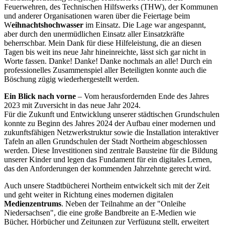
Feuerwehren, des Technischen Hilfswerks (THW), der Kommunen
und anderer Organisationen waren über die Feiertage beim
W
eihnachtshochwasser
im
Einsatz. Die Lage war angespannt,
aber durch den unermüdlichen Einsatz aller Einsatzkräfte
beherrschbar. Mein Dank für diese Hilfeleistung, die an diesen
Tagen bis weit ins neue Jahr hineinreichte, lässt sich gar nicht in
Worte fassen. Danke! Danke! Danke nochmals an alle! Durch ein
professionelles Zusammenspiel aller Beteiligten konnte auch die
Böschung zügig wiederhergestellt werden.
Ein Blick nach vorne
– Vom herausfordernden Ende des Jahres
2023 mit Zuversicht in das neue Jahr 2024.
Für die Zukunft und Entwicklung unserer städtischen Grundschulen
konnte zu Beginn des Jahres 2024 der Aufbau einer modernen und
zukunftsfähigen Netzwerkstruktur sowie die Installation interaktiver
Tafeln an allen Grundschulen der Stadt Northeim abgeschlossen
werden. Diese Investitionen sind zentrale Bausteine für die Bildung
unserer Kinder und legen das Fundament für ein digitales Lernen,
das den Anforderungen der kommenden Jahrzehnte gerecht wird.
Auch unsere Stadtbücherei Northeim entwickelt sich mit der Zeit
und geht weiter in Richtung eines modernen digitalen
Medienzentrums
. Neben der Teilnahme an der "Onleihe
Niedersachsen", die eine große Bandbreite an E-Medien wie
Bücher, Hörbücher und Zeitungen zur Verfügung stellt, erweitert