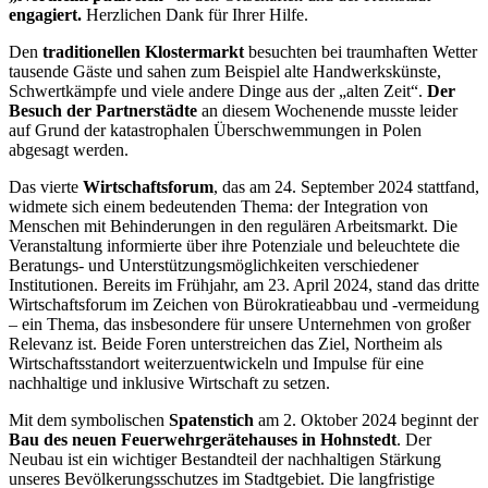
engagiert.
Herzlichen Dank für Ihrer Hilfe.
Den
traditionellen Klostermarkt
besuchten bei traumhaften Wetter
tausende Gäste und sahen zum Beispiel alte Handwerkskünste,
Schwertkämpfe und viele andere Dinge aus der „alten Zeit“.
Der
Besuch der Partnerstädte
an diesem Wochenende musste leider
auf Grund der katastrophalen Überschwemmungen in Polen
abgesagt werden.
Das vierte
Wirtschaftsforum
, das am 24. September 2024 stattfand,
widmete sich einem bedeutenden Thema: der Integration von
Menschen mit Behinderungen in den regulären Arbeitsmarkt. Die
Veranstaltung informierte über ihre Potenziale und beleuchtete die
Beratungs- und Unterstützungsmöglichkeiten verschiedener
Institutionen. Bereits im Frühjahr, am 23. April 2024, stand das dritte
Wirtschaftsforum im Zeichen von Bürokratieabbau und -vermeidung
– ein Thema, das insbesondere für unsere Unternehmen von großer
Relevanz ist. Beide Foren unterstreichen das Ziel, Northeim als
Wirtschaftsstandort weiterzuentwickeln und Impulse für eine
nachhaltige und inklusive Wirtschaft zu setzen.
Mit dem symbolischen
Spatenstich
am 2. Oktober 2024 beginnt der
Bau des neuen Feuerwehrgerätehauses in Hohnstedt
. Der
Neubau ist ein wichtiger Bestandteil der nachhaltigen Stärkung
unseres Bevölkerungsschutzes im Stadtgebiet. Die langfristige