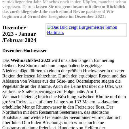
zurückliegenden Jahr. Manches noch in den Köpfen, manches schon
vergessen. Darum
lassen Sie uns gemeinsam mit diesem Rückblick
das zurückliegende Jahr noch einmal Revue passieren! Wir
beginnen auf Grund der Ereignisse im Dezember 2023:
Dezember
2023 - Januar
/Februar 2024
Dezember-Hochwasser
Das
Weihnachtsfest 2023
wird uns allen lange in Erinnerung
bleiben. Erst Sturm und dann langanhaltende ergiebige
Niederschläge führten zu einem der größten Hochwasser in unserer
Region der letzten Jahrzehnte. Durch den ergiebigen Regen und das
Ablassen von Wasser aus der Söse- und Odertalsperre stiegen die
Pegelstände an der Rhume. Auch die Leine trat über die Ufer, was
zahlreiche Straßensperrungen zur Folge hatte. Am 1.
Weihnachtsfeiertag brach eine Böschung zwischen Rhume und dem
großen Freizeitsee auf einer Länge von 133 Metern, sodass eine
erhebliche Menge Rhumewasser in den Freizeitsee floss. Der
Nordhafen mit dem Restaurant Seeterrassen, das städtische
Bootshaus und weitere Gebäude der Seeanrainer wurden dadurch
überflutet. Durch den Böschungsbruch wurde auch
eine
Gastransportleitung freigelegt. Hunderte von Helfern der