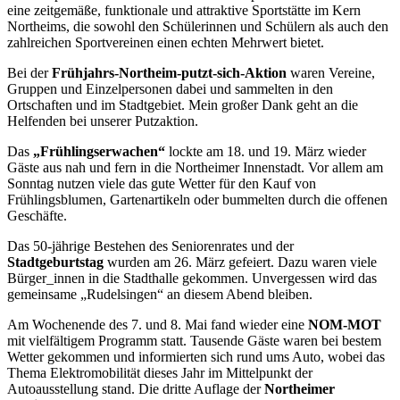
eine zeitgemäße, funktionale und attraktive Sportstätte im Kern
Northeims, die sowohl den Schülerinnen und Schülern als auch den
zahlreichen Sportvereinen einen echten Mehrwert bietet.
Bei der
Frühjahrs-Northeim-putzt-sich-Aktion
waren Vereine,
Gruppen und Einzelpersonen dabei und sammelten in den
Ortschaften und im Stadtgebiet. Mein großer Dank geht an die
Helfenden bei unserer Putzaktion.
Das
„Frühlingserwachen“
lockte am 18. und 19. März wieder
Gäste aus nah und fern in die Northeimer Innenstadt. Vor allem am
Sonntag nutzen viele das gute Wetter für den Kauf von
Frühlingsblumen, Gartenartikeln oder bummelten durch die offenen
Geschäfte.
Das 50-jährige Bestehen des Seniorenrates und der
Stadtgeburtstag
wurden am 26. März gefeiert. Dazu waren viele
Bürger_innen in die Stadthalle gekommen. Unvergessen wird das
gemeinsame „Rudelsingen“ an diesem Abend bleiben.
Am Wochenende des 7. und 8. Mai fand wieder eine
NOM-MOT
mit vielfältigem Programm statt. Tausende Gäste waren bei bestem
Wetter gekommen und informierten sich rund ums Auto, wobei das
Thema Elektromobilität dieses Jahr im Mittelpunkt der
Autoausstellung stand. Die dritte Auflage der
Northeimer