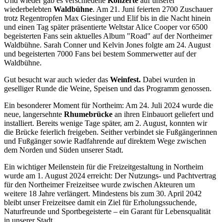
Und wieder gab es verschiedene
Konzerte
auf unserer
wiederbelebten
Waldbühne
. Am 21. Juni feierten 2700 Zuschauer
trotz Regentropfen Max Giesinger und Elif bis in die Nacht hinein
und einen Tag später präsentierte Weltstar Alice Cooper vor 6500
begeisterten Fans sein aktuelles Album "Road" auf der Northeimer
Waldbühne. Sarah Conner und Kelvin Jones folgte am 24. August
und begeisterten 7000 Fans bei bestem Sommerwetter auf der
Waldbühne.
Gut besucht war auch wieder das
Weinfest.
Dabei wurden in
geselliger Runde die Weine, Speisen und das Programm genossen.
Ein besonderer Moment für Northeim: Am 24. Juli 2024 wurde die
neue, langersehnte
Rhumebrücke
an ihren Einbauort geliefert und
installiert. Bereits wenige Tage später, am 2. August, konnten wir
die Brücke feierlich freigeben. Seither verbindet sie Fußgängerinnen
und Fußgänger sowie Radfahrende auf direktem Wege zwischen
dem Norden und Süden unserer Stadt.
Ein wichtiger Meilenstein für die Freizeitgestaltung in Northeim
wurde am 1. August 2024 erreicht: Der Nutzungs- und Pachtvertrag
für den Northeimer Freizeitsee wurde zwischen Akteuren um
weitere 18 Jahre verlängert. Mindestens bis zum 30. April 2042
bleibt unser Freizeitsee damit ein Ziel für Erholungssuchende,
Naturfreunde und Sportbegeisterte – ein Garant für Lebensqualität
in unserer Stadt.