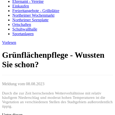
Ehrenamt - Vereine
Einkaufen
Freizeitangebote - Grillplätze
Northeimer Wochenmarkt
Northeimer Seenplatte
Ortschaften
Schuhwallhalle
Sportanlagen
Vorlesen
Grünflächenpflege - Wussten
Sie schon?
Meldung vom
08.08.2023
Durch die zur Zeit herrschenden Wetterverhältnisse mit relativ
häufigem Niederschlag und moderat hohen Temperaturen ist die
Vegetation an verschiedenen Stellen des Stadtgebiets außerordentlich
üppig.
Unter diesen