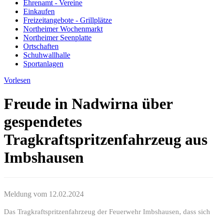
Ehrenamt - Vereine
Einkaufen
Freizeitangebote - Grillplätze
Northeimer Wochenmarkt
Northeimer Seenplatte
Ortschaften
Schuhwallhalle
Sportanlagen
Vorlesen
Freude in Nadwirna über
gespendetes
Tragkraftspritzenfahrzeug aus
Imbshausen
Meldung vom
12.02.2024
Das Tragkraftspritzenfahrzeug der Feuerwehr Imbshausen, dass sich