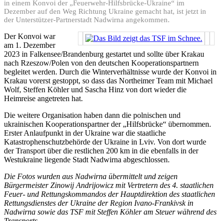
in einem Konvoi der „Feuerwehr-Hilfsbrücke-Ukraine“ im
Dezember auf den Weg Richtung Ukraine gemacht hat, ist jetzt in
der Unterstützer-Partnerstadt Nadwirna angekommen.
Der Konvoi war
am 1. Dezember
2023 in Falkensee/Brandenburg gestartet und sollte über Krakau
nach Rzeszow/Polen von den deutschen Kooperationspartnern
begleitet werden. Durch die Winterverhältnisse wurde der Konvoi in
Krakau vorerst gestoppt, so dass das Northeimer Team mit Michael
Wolf, Steffen Köhler und Sascha Hinz von dort wieder die
Heimreise angetreten hat.
Die weitere Organisation haben dann die polnischen und
ukrainischen Kooperationspartner der „Hilfsbrücke“ übernommen.
Erster Anlaufpunkt in der Ukraine war die staatliche
Katastrophenschutzbehörde der Ukraine in Lviv. Von dort wurde
der Transport über die restlichen 200 km in die ebenfalls in der
Westukraine liegende Stadt Nadwirna abgeschlossen.
Die Fotos wurden aus Nadwirna übermittelt und zeigen
Bürgermeister Zinowij Andrijowicz mit Vertretern des 4. staatlichen
Feuer- und Rettungskommandos der Hauptdirektion des staatlichen
Rettungsdienstes der Ukraine der Region Ivano-Frankivsk in
Nadwirna sowie das TSF mit Steffen Köhler am Steuer während des
Transports.