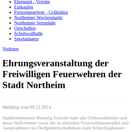
Ehrenamt - Vereine
Einkaufen
Freizeitangebote - Grillplätze
Northeimer Wochenmarkt
Northeimer Seenplatte
Ortschaften
Schuhwallhalle
Sportanlagen
Vorlesen
Ehrungsveranstaltung der
Freiwilligen Feuerwehren der
Stadt Northeim
Meldung vom
09.12.2014
Stadtbrandmeister Henning Schmidt hatte alle Ortsbrandmeister und
deren Stellvertreter sowie die zu ehrenden Feuerwehrkameraden und
-kameradinnen ins Dorfgemeinschaftshaus nach Schnedinghausen