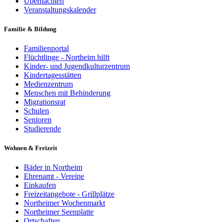
Übernachten
Veranstaltungskalender
Familie & Bildung
Familienportal
Flüchtlinge - Northeim hilft
Kinder- und Jugendkulturzentrum
Kindertagesstätten
Medienzentrum
Menschen mit Behinderung
Migrationsrat
Schulen
Senioren
Studierende
Wohnen & Freizeit
Bäder in Northeim
Ehrenamt - Vereine
Einkaufen
Freizeitangebote - Grillplätze
Northeimer Wochenmarkt
Northeimer Seenplatte
Ortschaften