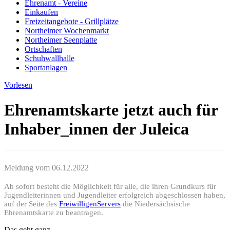
Ehrenamt - Vereine
Einkaufen
Freizeitangebote - Grillplätze
Northeimer Wochenmarkt
Northeimer Seenplatte
Ortschaften
Schuhwallhalle
Sportanlagen
Vorlesen
Ehrenamtskarte jetzt auch für
Inhaber_innen der Juleica
Meldung vom
06.12.2022
Ab sofort besteht die Möglichkeit für alle, die ihren Grundkurs für
Jugendleiterinnen und Jugendleiter erfolgreich abgeschlossen haben,
auf der Seite des
FreiwilligenServers
die Niedersächsische
Ehrenamtskarte zu beantragen.
Das geht ganz