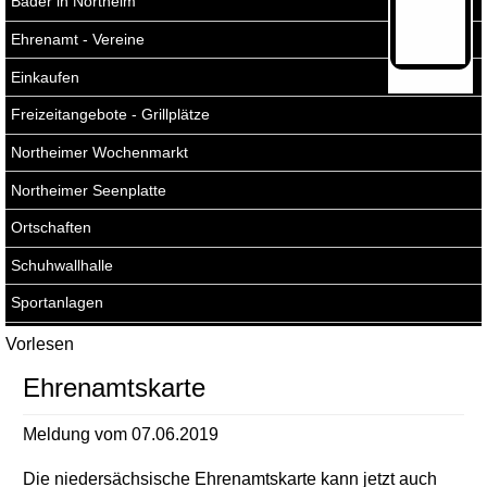
Bäder in Northeim
Ehrenamt - Vereine
Wirtschaft, Bauen, Umwelt
Einkaufen
Freizeitangebote - Grillplätze
Northeimer Wochenmarkt
Northeimer Seenplatte
Ortschaften
Schuhwallhalle
Sportanlagen
Vorlesen
Ehrenamtskarte
Meldung vom
07.06.2019
Die niedersächsische Ehrenamtskarte kann jetzt auch