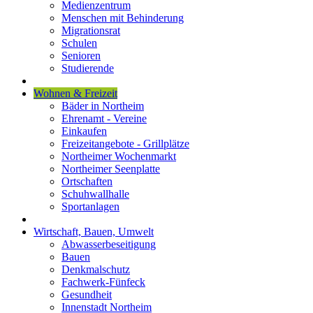
Medienzentrum
Menschen mit Behinderung
Migrationsrat
Schulen
Senioren
Studierende
Wohnen & Freizeit
Bäder in Northeim
Ehrenamt - Vereine
Einkaufen
Freizeitangebote - Grillplätze
Northeimer Wochenmarkt
Northeimer Seenplatte
Ortschaften
Schuhwallhalle
Sportanlagen
Wirtschaft, Bauen, Umwelt
Abwasserbeseitigung
Bauen
Denkmalschutz
Fachwerk-Fünfeck
Gesundheit
Innenstadt Northeim