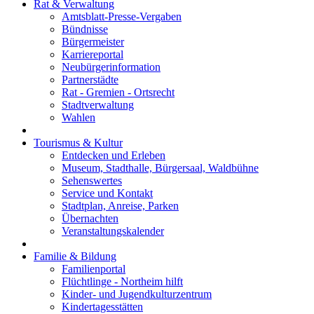
Rat & Verwaltung
Amtsblatt-Presse-Vergaben
Bündnisse
Bürgermeister
Karriereportal
Neubürgerinformation
Partnerstädte
Rat - Gremien - Ortsrecht
Stadtverwaltung
Wahlen
Tourismus & Kultur
Entdecken und Erleben
Museum, Stadthalle, Bürgersaal, Waldbühne
Sehenswertes
Service und Kontakt
Stadtplan, Anreise, Parken
Übernachten
Veranstaltungskalender
Familie & Bildung
Familienportal
Flüchtlinge - Northeim hilft
Kinder- und Jugendkulturzentrum
Kindertagesstätten