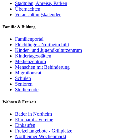
Stadtplan, Anreise, Parken
Übernachten
Veranstaltungskalender
Familie & Bildung
Familienportal
Flüchtlinge - Northeim hilft
Kinder- und Jugendkulturzentrum
Kindertagesstätten
Medienzentrum
Menschen mit Behinderung
Migrationsrat
Schulen
Senioren
Studierende
Wohnen & Freizeit
Bäder in Northeim
Ehrenamt - Vereine
Einkaufen
Freizeitangebote - Grillplätze
Northeimer Wochenmarkt