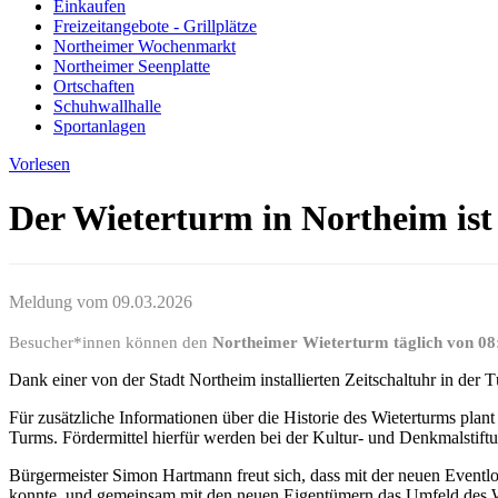
Einkaufen
Freizeitangebote - Grillplätze
Northeimer Wochenmarkt
Northeimer Seenplatte
Ortschaften
Schuhwallhalle
Sportanlagen
Vorlesen
Der Wieterturm in Northeim ist 
Meldung vom
09.03.2026
Besucher*innen können den
Northeimer Wieterturm täglich von 08
Dank einer von der Stadt Northeim installierten Zeitschaltuhr in der 
Für zusätzliche Informationen über die Historie des Wieterturms plant
Turms. Fördermittel hierfür werden bei der Kultur- und Denkmalstift
Bürgermeister Simon Hartmann freut sich, dass mit der neuen Eventl
konnte, und gemeinsam mit den neuen Eigentümern das Umfeld des Wie