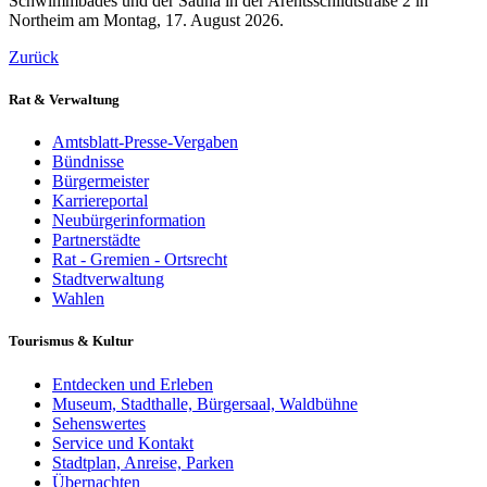
Schwimmbades und der Sauna in der Arentsschildtstraße 2 in
Northeim am Montag, 17. August 2026.
Zurück
Rat & Verwaltung
Amtsblatt-Presse-Vergaben
Bündnisse
Bürgermeister
Karriereportal
Neubürgerinformation
Partnerstädte
Rat - Gremien - Ortsrecht
Stadtverwaltung
Wahlen
Tourismus & Kultur
Entdecken und Erleben
Museum, Stadthalle, Bürgersaal, Waldbühne
Sehenswertes
Service und Kontakt
Stadtplan, Anreise, Parken
Übernachten