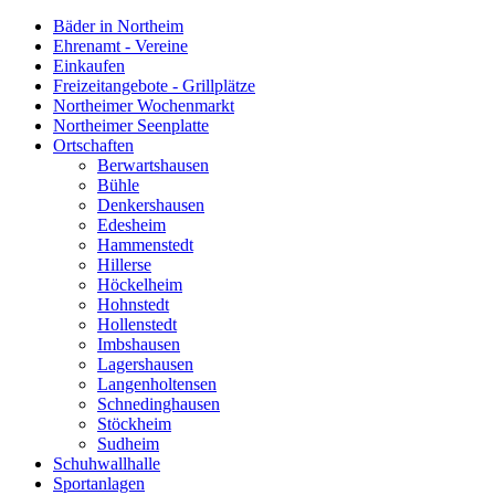
Bäder in Northeim
Ehrenamt - Vereine
Einkaufen
Freizeitangebote - Grillplätze
Northeimer Wochenmarkt
Northeimer Seenplatte
Ortschaften
Berwartshausen
Bühle
Denkershausen
Edesheim
Hammenstedt
Hillerse
Höckelheim
Hohnstedt
Hollenstedt
Imbshausen
Lagershausen
Langenholtensen
Schnedinghausen
Stöckheim
Sudheim
Schuhwallhalle
Sportanlagen