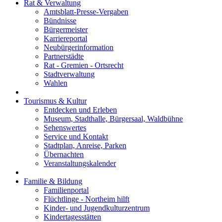
Rat & Verwaltung
Amtsblatt-Presse-Vergaben
Bündnisse
Bürgermeister
Karriereportal
Neubürgerinformation
Partnerstädte
Rat - Gremien - Ortsrecht
Stadtverwaltung
Wahlen
Tourismus & Kultur
Entdecken und Erleben
Museum, Stadthalle, Bürgersaal, Waldbühne
Sehenswertes
Service und Kontakt
Stadtplan, Anreise, Parken
Übernachten
Veranstaltungskalender
Familie & Bildung
Familienportal
Flüchtlinge - Northeim hilft
Kinder- und Jugendkulturzentrum
Kindertagesstätten