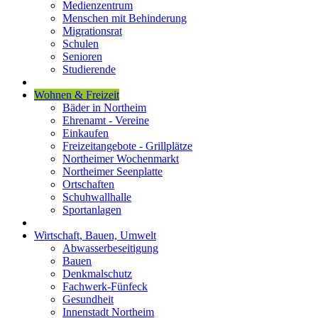
Medienzentrum
Menschen mit Behinderung
Migrationsrat
Schulen
Senioren
Studierende
Wohnen & Freizeit
Bäder in Northeim
Ehrenamt - Vereine
Einkaufen
Freizeitangebote - Grillplätze
Northeimer Wochenmarkt
Northeimer Seenplatte
Ortschaften
Schuhwallhalle
Sportanlagen
Wirtschaft, Bauen, Umwelt
Abwasserbeseitigung
Bauen
Denkmalschutz
Fachwerk-Fünfeck
Gesundheit
Innenstadt Northeim