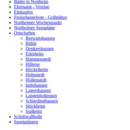
Bäder in Northeim
Ehrenamt - Vereine
Einkaufen
Freizeitangebote - Grillplätze
Northeimer Wochenmarkt
Northeimer Seenplatte
Ortschaften
Berwartshausen
Bühle
Denkershausen
Edesheim
Hammenstedt
Hillerse
Höckelheim
Hohnstedt
Hollenstedt
Imbshausen
Lagershausen
Langenholtensen
Schnedinghausen
Stöckheim
Sudheim
Schuhwallhalle
Sportanlagen