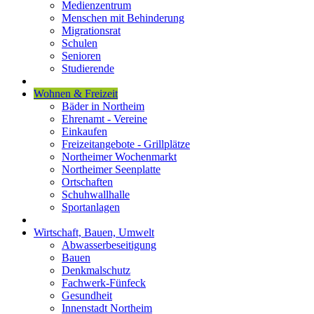
Medienzentrum
Menschen mit Behinderung
Migrationsrat
Schulen
Senioren
Studierende
Wohnen & Freizeit
Bäder in Northeim
Ehrenamt - Vereine
Einkaufen
Freizeitangebote - Grillplätze
Northeimer Wochenmarkt
Northeimer Seenplatte
Ortschaften
Schuhwallhalle
Sportanlagen
Wirtschaft, Bauen, Umwelt
Abwasserbeseitigung
Bauen
Denkmalschutz
Fachwerk-Fünfeck
Gesundheit
Innenstadt Northeim