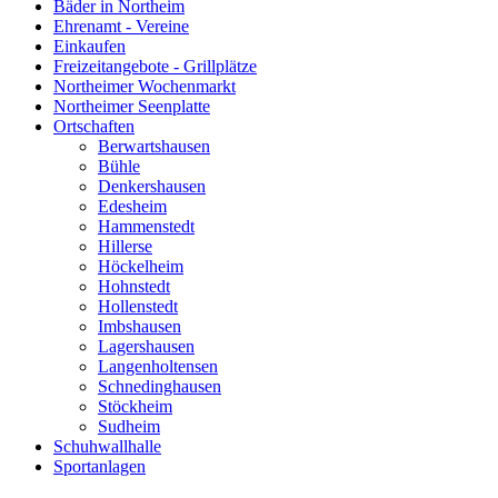
Bäder in Northeim
Ehrenamt - Vereine
Einkaufen
Freizeitangebote - Grillplätze
Northeimer Wochenmarkt
Northeimer Seenplatte
Ortschaften
Berwartshausen
Bühle
Denkershausen
Edesheim
Hammenstedt
Hillerse
Höckelheim
Hohnstedt
Hollenstedt
Imbshausen
Lagershausen
Langenholtensen
Schnedinghausen
Stöckheim
Sudheim
Schuhwallhalle
Sportanlagen