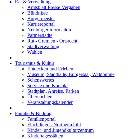
Rat & Verwaltung
Amtsblatt-Presse-Vergaben
Bündnisse
Bürgermeister
Karriereportal
Neubürgerinformation
Partnerstädte
Rat - Gremien - Ortsrecht
Stadtverwaltung
Wahlen
Tourismus & Kultur
Entdecken und Erleben
Museum, Stadthalle, Bürgersaal, Waldbühne
Sehenswertes
Service und Kontakt
Stadtplan, Anreise, Parken
Übernachten
Veranstaltungskalender
Familie & Bildung
Familienportal
Flüchtlinge - Northeim hilft
Kinder- und Jugendkulturzentrum
Kindertagesstätten