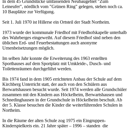
In dem 45 Grundstücke umfassenden Neubaugebiet "Zum
Leineufer", nördlich vom "Grünen Ring" gelegen, stehen noch ca.
10 Bauplätze zur Verfügung.
Seit 1. Juli 1970 ist Hillerse ein Ortsteil der Stadt Northeim.
1973 wurde der kommunale Friedhof mit Friedhofskapelle unterhalb
des Wahrberges eingeweiht. Auf diesem Friedhof sind neben den
üblichen Erd- und Feuerbestattungen auch anonyme
Urnenbeisetzungen möglich.
Im selben Jahr konnte die Erweiterung des 1963 erstellten
Sporthauses auf dem Sportplatz mit Umkleide-, Dusch- und
Toilettenräumen durchgeführt werden.
Bis 1974 fand in dem 1905 errichteten Anbau der Schule auf dem
Kirchberg Unterricht statt, der auch von den Schülern aus
Berwartshausen besucht wurde. Seit 1974 werden alle Grundschüler
zusammen mit den Kindern aus Höckelheim, Berwartshausen und
Schnedinghausen in der Grundschule in Höckelheim beschult. Ab
der 5. Klasse besuchen die Kinder die weiterführenden Schulen in
Northeim.
In die Räume der alten Schule zog 1975 ein Eingruppen-
Kinderspielkreis ein. 21 Jahre später – 1996 – standen die