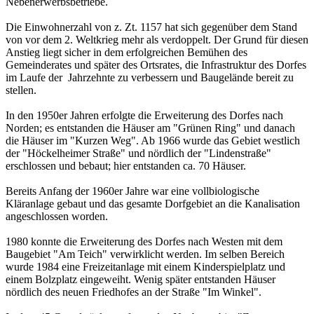
Nebenerwerbsbetriebe.
Die Einwohnerzahl von z. Zt. 1157 hat sich gegenüber dem Stand
von vor dem 2. Weltkrieg mehr als verdoppelt. Der Grund für diesen
Anstieg liegt sicher in dem erfolgreichen Bemühen des
Gemeinderates und später des Ortsrates, die Infrastruktur des Dorfes
im Laufe der Jahrzehnte zu verbessern und Baugelände bereit zu
stellen.
In den 1950er Jahren erfolgte die Erweiterung des Dorfes nach
Norden; es entstanden die Häuser am "Grünen Ring" und danach
die Häuser im "Kurzen Weg". Ab 1966 wurde das Gebiet westlich
der "Höckelheimer Straße" und nördlich der "Lindenstraße"
erschlossen und bebaut; hier entstanden ca. 70 Häuser.
Bereits Anfang der 1960er Jahre war eine vollbiologische
Kläranlage gebaut und das gesamte Dorfgebiet an die Kanalisation
angeschlossen worden.
1980 konnte die Erweiterung des Dorfes nach Westen mit dem
Baugebiet "Am Teich" verwirklicht werden. Im selben Bereich
wurde 1984 eine Freizeitanlage mit einem Kinderspielplatz und
einem Bolzplatz eingeweiht. Wenig später entstanden Häuser
nördlich des neuen Friedhofes an der Straße "Im Winkel".