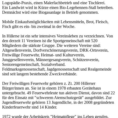
Logopädie-Praxis, einen Malerfachbetrieb und eine Tischlerei.
Ein Landwirt wird in Kürze einen Bio-Legehennen-Stall betreiben.
Demnächst wird eine Biogasanlage in Betrieb genommen.
Mobile Einkaufsmöglichkeiten mit Lebensmitteln, Brot, Fleisch,
Fisch gibt es ein- bis zweimal in der Woche.
In Hillerse ist ein sehr intensives Vereinsleben zu verzeichnen. Von
den derzeit 11 Vereinen ist die Sportgemeinschaft mit 520
Mitgliedern die stärkste Gruppe. Die weiteren Vereine sind:
Altgesellenverein, Dorfverschönerungsverein, DRK-Ortsverein,
Freiwillige Feuerwehr, Heimat- und Kulturverein,
Junggesellenverein, Männergesangverein, Schützenverein,
Seniorengemeinschaft, Sozialverband.
Feldmarksgenossenschaft, Jagdgenossenschaft und Realgemeinde
sind seit langem bestehende Zweckverbände.
Der Freiwilligen Feuerwehr gehören z. Zt. 200 Hillerser
Bürger/innen an. Sie ist in einem 1978 erbauten Gerätehaus
untergebracht. 49 Feuerwehrleute tun aktiven Dienst, davon sind 22
für den Einsatz mit "schwerem Atemschutzgerät" ausgebildet. Zur
Jugendfeuerwehr gehören 13 Jugendliche, in der 2008 gegründeten
Kinderfeuerwehr sind 14 Kinder.
1972 wurde der Arbeitskreis "Heimatpflege" ins Leben gerufen,