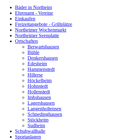
Bäder in Northeim
Ehrenamt - Vereine
Einkaufen
Freizeitangebote - Grillplätze
Northeimer Wochenmarkt
Northeimer Seenplatte
Ortschaften
Berwartshausen
Bühle
Denkershausen
Edesheim
Hammenstedt
Hillerse
Höckelheim
Hohnstedt
Hollenstedt
Imbshausen
Lagershausen
Langenholtensen
Schnedinghausen
Stöckheim
Sudheim
Schuhwallhalle
Sportanlagen