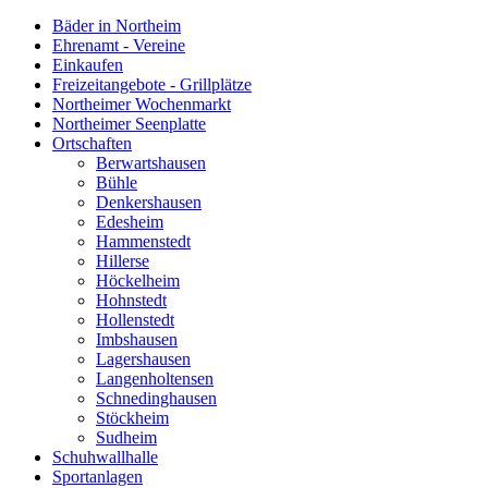
Bäder in Northeim
Ehrenamt - Vereine
Einkaufen
Freizeitangebote - Grillplätze
Northeimer Wochenmarkt
Northeimer Seenplatte
Ortschaften
Berwartshausen
Bühle
Denkershausen
Edesheim
Hammenstedt
Hillerse
Höckelheim
Hohnstedt
Hollenstedt
Imbshausen
Lagershausen
Langenholtensen
Schnedinghausen
Stöckheim
Sudheim
Schuhwallhalle
Sportanlagen