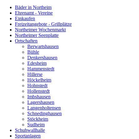
Bäder in Northeim
Ehrenamt - Vereine
Einkaufen
Freizeitangebote - Grillplätze
Northeimer Wochenmarkt
Northeimer Seenplatte
Ortschaften
Berwartshausen
Bühle
Denkershausen
Edesheim
Hammenstedt
Hillerse
Höckelheim
Hohnstedt
Hollenstedt
Imbshausen
Lagershausen
Langenholtensen
Schnedinghausen
Stöckheim
Sudheim
Schuhwallhalle
Sportanlagen