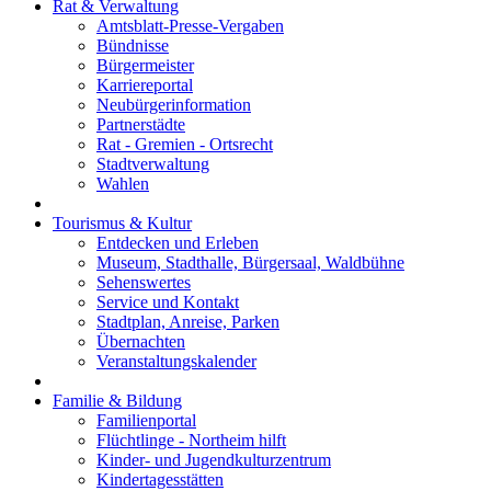
Rat & Verwaltung
Amtsblatt-Presse-Vergaben
Bündnisse
Bürgermeister
Karriereportal
Neubürgerinformation
Partnerstädte
Rat - Gremien - Ortsrecht
Stadtverwaltung
Wahlen
Tourismus & Kultur
Entdecken und Erleben
Museum, Stadthalle, Bürgersaal, Waldbühne
Sehenswertes
Service und Kontakt
Stadtplan, Anreise, Parken
Übernachten
Veranstaltungskalender
Familie & Bildung
Familienportal
Flüchtlinge - Northeim hilft
Kinder- und Jugendkulturzentrum
Kindertagesstätten