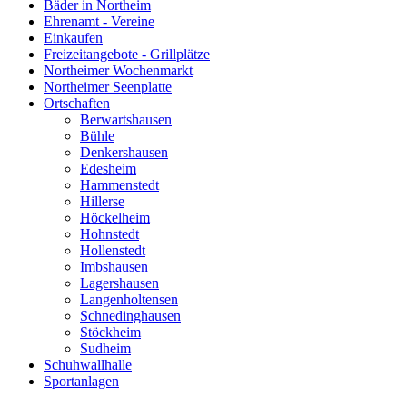
Bäder in Northeim
Ehrenamt - Vereine
Einkaufen
Freizeitangebote - Grillplätze
Northeimer Wochenmarkt
Northeimer Seenplatte
Ortschaften
Berwartshausen
Bühle
Denkershausen
Edesheim
Hammenstedt
Hillerse
Höckelheim
Hohnstedt
Hollenstedt
Imbshausen
Lagershausen
Langenholtensen
Schnedinghausen
Stöckheim
Sudheim
Schuhwallhalle
Sportanlagen