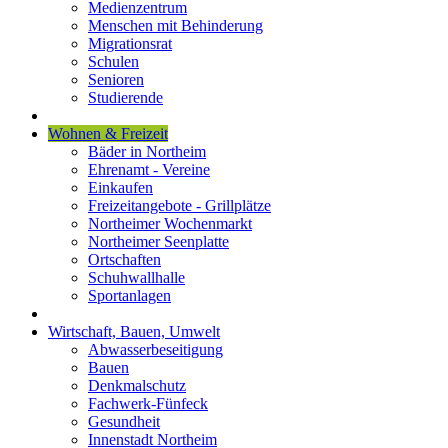
Medienzentrum
Menschen mit Behinderung
Migrationsrat
Schulen
Senioren
Studierende
Wohnen & Freizeit
Bäder in Northeim
Ehrenamt - Vereine
Einkaufen
Freizeitangebote - Grillplätze
Northeimer Wochenmarkt
Northeimer Seenplatte
Ortschaften
Schuhwallhalle
Sportanlagen
Wirtschaft, Bauen, Umwelt
Abwasserbeseitigung
Bauen
Denkmalschutz
Fachwerk-Fünfeck
Gesundheit
Innenstadt Northeim