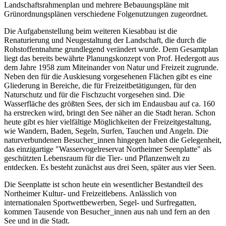
Landschaftsrahmenplan und mehrere Bebauungspläne mit
Grünordnungsplänen verschiedene Folgenutzungen zugeordnet.
Die Aufgabenstellung beim weiteren Kiesabbau ist die
Renaturierung und Neugestaltung der Landschaft, die durch die
Rohstoffentnahme grundlegend verändert wurde. Dem Gesamtplan
liegt das bereits bewährte Planungskonzept von Prof. Hedergott aus
dem Jahre 1958 zum Miteinander von Natur und Freizeit zugrunde.
Neben den für die Auskiesung vorgesehenen Flächen gibt es eine
Gliederung in Bereiche, die für Freizeitbetätigungen, für den
Naturschutz und für die Fischzucht vorgesehen sind. Die
Wasserfläche des größten Sees, der sich im Endausbau auf ca. 160
ha erstrecken wird, bringt den See näher an die Stadt heran. Schon
heute gibt es hier vielfältige Möglichkeiten der Freizeitgestaltung,
wie Wandern, Baden, Segeln, Surfen, Tauchen und Angeln. Die
naturverbundenen Besucher_innen hingegen haben die Gelegenheit,
das einzigartige "Wasservogelreservat Northeimer Seenplatte" als
geschützten Lebensraum für die Tier- und Pflanzenwelt zu
entdecken. Es besteht zunächst aus drei Seen, später aus vier Seen.
Die Seenplatte ist schon heute ein wesentlicher Bestandteil des
Northeimer Kultur- und Freizeitlebens. Anlässlich von
internationalen Sportwettbewerben, Segel- und Surfregatten,
kommen Tausende von Besucher_innen aus nah und fern an den
See und in die Stadt.