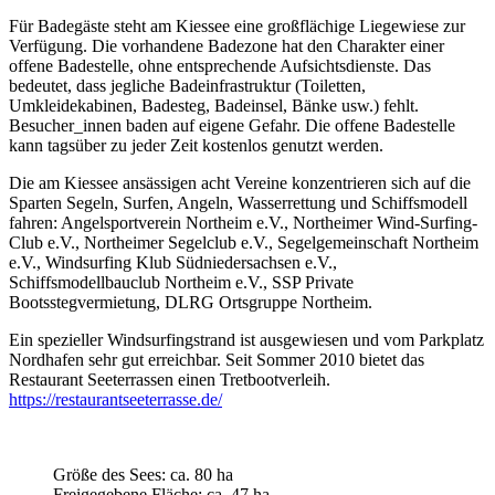
Für Badegäste steht am Kiessee eine großflächige Liegewiese zur
Verfügung. Die vorhandene Badezone hat den Charakter einer
offene Badestelle, ohne entsprechende Aufsichtsdienste. Das
bedeutet, dass jegliche Badeinfrastruktur (Toiletten,
Umkleidekabinen, Badesteg, Badeinsel, Bänke usw.) fehlt.
Besucher_innen baden auf eigene Gefahr. Die offene Badestelle
kann tagsüber zu jeder Zeit kostenlos genutzt werden.
Die am Kiessee ansässigen acht Vereine konzentrieren sich auf die
Sparten Segeln, Surfen, Angeln, Wasserrettung und Schiffsmodell
fahren: Angelsportverein Northeim e.V., Northeimer Wind-Surfing-
Club e.V., Northeimer Segelclub e.V., Segelgemeinschaft Northeim
e.V., Windsurfing Klub Südniedersachsen e.V.,
Schiffsmodellbauclub Northeim e.V., SSP Private
Bootsstegvermietung, DLRG Ortsgruppe Northeim.
Ein spezieller Windsurfingstrand ist ausgewiesen und vom Parkplatz
Nordhafen sehr gut erreichbar. Seit Sommer 2010 bietet das
Restaurant Seeterrassen einen Tretbootverleih.
https://restaurantseeterrasse.de/
Größe des Sees: ca. 80 ha
Freigegebene Fläche: ca. 47 ha