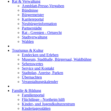
Rat & Verwaltung
Amtsblatt-Presse-Vergaben
Bündnisse
Bürgermeister
Karriereportal
Neubürgerinformation
Partnerstädte
Rat - Gremien - Ortsrecht
Stadtverwaltung
Wahlen
Tourismus & Kultur
Entdecken und Erleben
Museum, Stadthalle, Bürgersaal, Waldbühne
Sehenswertes
Service und Kontakt
Stadtplan, Anreise, Parken
Übernachten
Veranstaltungskalender
Familie & Bildung
Familienportal
Flüchtlinge - Northeim hilft
Kinder- und Jugendkulturzentrum
Kindertagesstätten