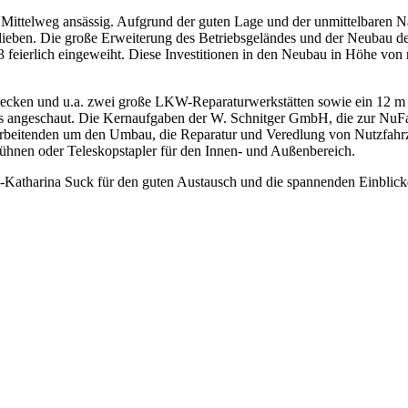
r Mittelweg ansässig. Aufgrund der guten Lage und der unmittelbare
lieben. Die große Erweiterung des Betriebsgeländes und der Neubau 
 feierlich eingeweiht. Diese Investitionen in den Neubau in Höhe von 
trecken und u.a. zwei große LKW-Reparaturwerkstätten sowie ein 12 
angeschaut. Die Kernaufgaben der W. Schnitger GmbH, die zur NuFaTe
beitenden um den Umbau, die Reparatur und Veredlung von Nutzfahrz
nen oder Teleskopstapler für den Innen- und Außenbereich.
a-Katharina Suck für den guten Austausch und die spannenden Einblic