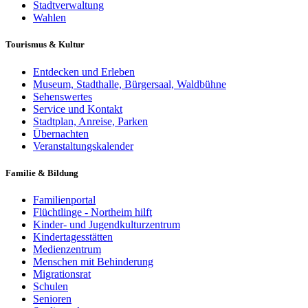
Stadtverwaltung
Wahlen
Tourismus & Kultur
Entdecken und Erleben
Museum, Stadthalle, Bürgersaal, Waldbühne
Sehenswertes
Service und Kontakt
Stadtplan, Anreise, Parken
Übernachten
Veranstaltungskalender
Familie & Bildung
Familienportal
Flüchtlinge - Northeim hilft
Kinder- und Jugendkulturzentrum
Kindertagesstätten
Medienzentrum
Menschen mit Behinderung
Migrationsrat
Schulen
Senioren