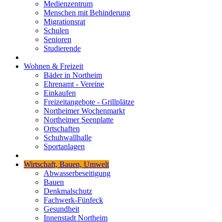
Medienzentrum
Menschen mit Behinderung
Migrationsrat
Schulen
Senioren
Studierende
Wohnen & Freizeit
Bäder in Northeim
Ehrenamt - Vereine
Einkaufen
Freizeitangebote - Grillplätze
Northeimer Wochenmarkt
Northeimer Seenplatte
Ortschaften
Schuhwallhalle
Sportanlagen
Wirtschaft, Bauen, Umwelt
Abwasserbeseitigung
Bauen
Denkmalschutz
Fachwerk-Fünfeck
Gesundheit
Innenstadt Northeim