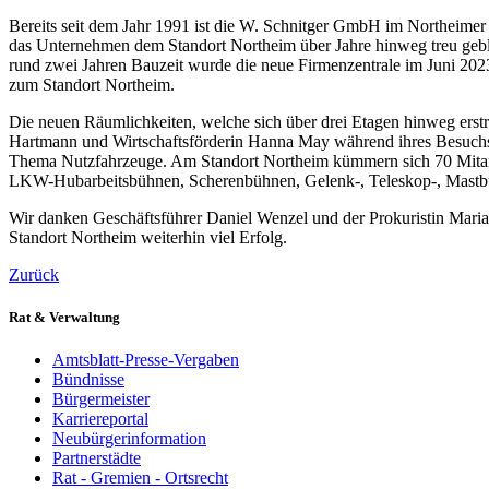
Bereits seit dem Jahr 1991 ist die W. Schnitger GmbH im Northeime
das Unternehmen dem Standort Northeim über Jahre hinweg treu geb
rund zwei Jahren Bauzeit wurde die neue Firmenzentrale im Juni 2023
zum Standort Northeim.
Die neuen Räumlichkeiten, welche sich über drei Etagen hinweg ers
Hartmann und Wirtschaftsförderin Hanna May während ihres Besuchs 
Thema Nutzfahrzeuge. Am Standort Northeim kümmern sich 70 Mitar
LKW-Hubarbeitsbühnen, Scherenbühnen, Gelenk-, Teleskop-, Mastbüh
Wir danken Geschäftsführer Daniel Wenzel und der Prokuristin Mari
Standort Northeim weiterhin viel Erfolg.
Zurück
Rat & Verwaltung
Amtsblatt-Presse-Vergaben
Bündnisse
Bürgermeister
Karriereportal
Neubürgerinformation
Partnerstädte
Rat - Gremien - Ortsrecht