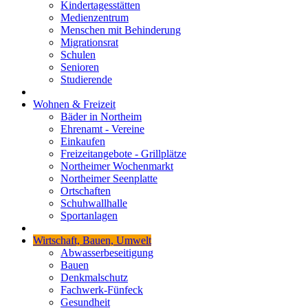
Kindertagesstätten
Medienzentrum
Menschen mit Behinderung
Migrationsrat
Schulen
Senioren
Studierende
Wohnen & Freizeit
Bäder in Northeim
Ehrenamt - Vereine
Einkaufen
Freizeitangebote - Grillplätze
Northeimer Wochenmarkt
Northeimer Seenplatte
Ortschaften
Schuhwallhalle
Sportanlagen
Wirtschaft, Bauen, Umwelt
Abwasserbeseitigung
Bauen
Denkmalschutz
Fachwerk-Fünfeck
Gesundheit