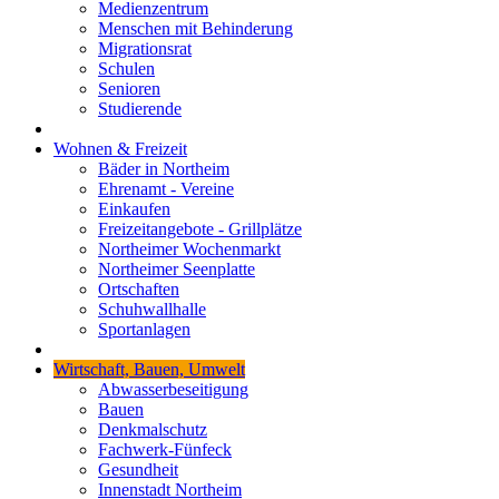
Medienzentrum
Menschen mit Behinderung
Migrationsrat
Schulen
Senioren
Studierende
Wohnen & Freizeit
Bäder in Northeim
Ehrenamt - Vereine
Einkaufen
Freizeitangebote - Grillplätze
Northeimer Wochenmarkt
Northeimer Seenplatte
Ortschaften
Schuhwallhalle
Sportanlagen
Wirtschaft, Bauen, Umwelt
Abwasserbeseitigung
Bauen
Denkmalschutz
Fachwerk-Fünfeck
Gesundheit
Innenstadt Northeim