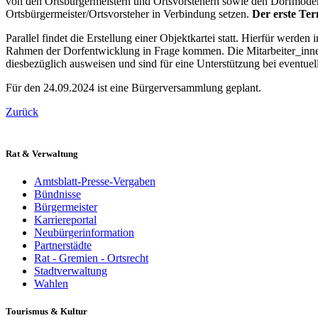
von den Ortsbürgermeistern und Ortsvorstehern sowie den Dorfmoder
Ortsbürgermeister/Ortsvorsteher in Verbindung setzen.
Der erste Ter
Parallel findet die Erstellung einer Objektkartei statt. Hierfür werden
Rahmen der Dorfentwicklung in Frage kommen. Die Mitarbeiter_innen
diesbezüglich ausweisen und sind für eine Unterstützung bei eventue
Für den 24.09.2024 ist eine Bürgerversammlung geplant.
Zurück
Rat & Verwaltung
Amtsblatt-Presse-Vergaben
Bündnisse
Bürgermeister
Karriereportal
Neubürgerinformation
Partnerstädte
Rat - Gremien - Ortsrecht
Stadtverwaltung
Wahlen
Tourismus & Kultur