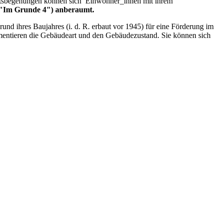
 Ortsbegehungen können sich Einwohner_innen mit ihrem
t: "Im Grunde 4") anberaumt.
fgrund ihres Baujahres (i. d. R. erbaut vor 1945) für eine Förderung im
mentieren die Gebäudeart und den Gebäudezustand. Sie können sich