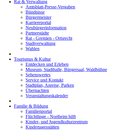
Rat & Verwaltung
Amtsblatt-Presse-Vergaben
Bündnisse
Bürgermeister
Karriereportal
Neubürgerinformation
Partnerstädte
Rat - Gremien - Ortsrecht
Stadtverwaltung
Wahlen
Tourismus & Kultur
Entdecken und Erleben
Museum, Stadthalle, Bürgersaal, Waldbühne
Sehenswertes
Service und Kontakt
Stadtplan, Anreise, Parken
Übernachten
Veranstaltungskalender
Familie & Bildung
Familienportal
Flüchtlinge - Northeim hilft
Kinder- und Jugendkulturzentrum
Kindertagesstätten