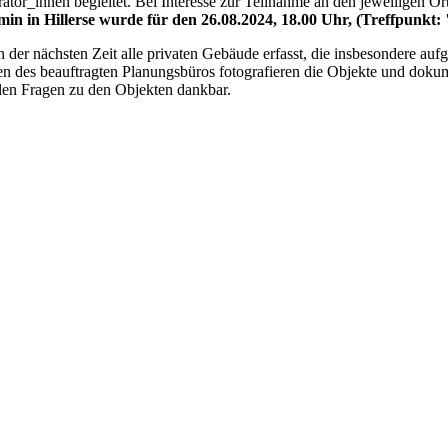
ator_innen begleitet. Bei Interesse zur Teilnahme an den jeweiligen
min in Hillerse wurde für den 26.08.2024, 18.00 Uhr, (Treffpunk
 in der nächsten Zeit alle privaten Gebäude erfasst, die insbesondere au
 des beauftragten Planungsbüros fotografieren die Objekte und doku
llen Fragen zu den Objekten dankbar.