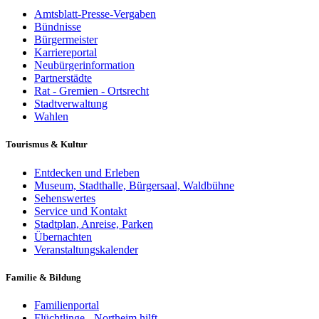
Amtsblatt-Presse-Vergaben
Bündnisse
Bürgermeister
Karriereportal
Neubürgerinformation
Partnerstädte
Rat - Gremien - Ortsrecht
Stadtverwaltung
Wahlen
Tourismus & Kultur
Entdecken und Erleben
Museum, Stadthalle, Bürgersaal, Waldbühne
Sehenswertes
Service und Kontakt
Stadtplan, Anreise, Parken
Übernachten
Veranstaltungskalender
Familie & Bildung
Familienportal
Flüchtlinge - Northeim hilft