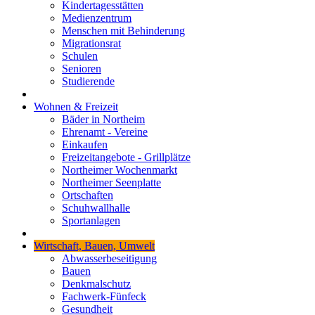
Kindertagesstätten
Medienzentrum
Menschen mit Behinderung
Migrationsrat
Schulen
Senioren
Studierende
Wohnen & Freizeit
Bäder in Northeim
Ehrenamt - Vereine
Einkaufen
Freizeitangebote - Grillplätze
Northeimer Wochenmarkt
Northeimer Seenplatte
Ortschaften
Schuhwallhalle
Sportanlagen
Wirtschaft, Bauen, Umwelt
Abwasserbeseitigung
Bauen
Denkmalschutz
Fachwerk-Fünfeck
Gesundheit