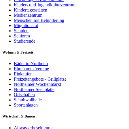
Kinder- und Jugendkulturzentrum
Kindertagesstätten
Medienzentrum
Menschen mit Behinderung
Migrationsrat
Schulen
Senioren
Studierende
Wohnen & Freizeit
Bäder in Northeim
Ehrenamt - Vereine
Einkaufen
Freizeitangebote - Grillplätze
Northeimer Wochenmarkt
Northeimer Seenplatte
Ortschaften
Schuhwallhalle
Sportanlagen
Wirtschaft & Bauen
Abwasserbeseitigung