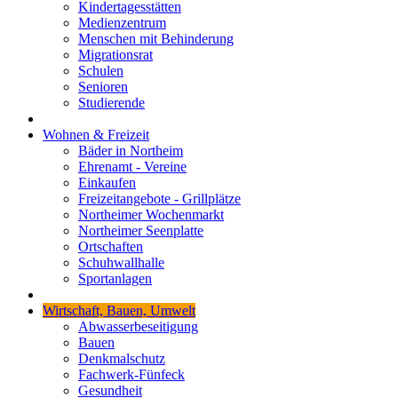
Kindertagesstätten
Medienzentrum
Menschen mit Behinderung
Migrationsrat
Schulen
Senioren
Studierende
Wohnen & Freizeit
Bäder in Northeim
Ehrenamt - Vereine
Einkaufen
Freizeitangebote - Grillplätze
Northeimer Wochenmarkt
Northeimer Seenplatte
Ortschaften
Schuhwallhalle
Sportanlagen
Wirtschaft, Bauen, Umwelt
Abwasserbeseitigung
Bauen
Denkmalschutz
Fachwerk-Fünfeck
Gesundheit