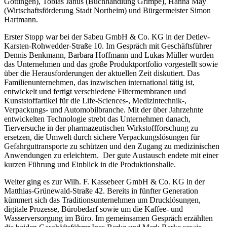
Göttingen), Tobias Janus (Buchhandlung Grimpe), Hanna May
(Wirtschaftsförderung Stadt Northeim) und Bürgermeister Simon
Hartmann.
Erster Stopp war bei der Sabeu GmbH & Co. KG in der Detlev-
Karsten-Rohwedder-Straße 10. Im Gespräch mit Geschäftsführer
Dennis Benkmann, Barbara Hoffmann und Lukas Müller wurden
das Unternehmen und das große Produktportfolio vorgestellt sowie
über die Herausforderungen der aktuellen Zeit diskutiert. Das
Familienunternehmen, das inzwischen international tätig ist,
entwickelt und fertigt verschiedene Filtermembranen und
Kunststoffartikel für die Life-Sciences-, Medizintechnik-,
Verpackungs- und Automobilbranche. Mit der über Jahrzehnte
entwickelten Technologie strebt das Unternehmen danach,
Tierversuche in der pharmazeutischen Wirkstoffforschung zu
ersetzen, die Umwelt durch sichere Verpackungslösungen für
Gefahrguttransporte zu schützen und den Zugang zu medizinischen
Anwendungen zu erleichtern. Der gute Austausch endete mit einer
kurzen Führung und Einblick in die Produktionshalle.
Weiter ging es zur Wilh. F. Kassebeer GmbH & Co. KG in der
Matthias-Grünewald-Straße 42. Bereits in fünfter Generation
kümmert sich das Traditionsunternehmen um Drucklösungen,
digitale Prozesse, Bürobedarf sowie um die Kaffee- und
Wasserversorgung im Büro. Im gemeinsamen Gespräch erzählten