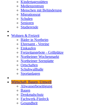
Kindertagesstätten
Medienzentrum
Menschen mit Behinderung
Migrationsrat
Schulen
Senioren
Studierende
Wohnen & Freizeit
Bäder in Northeim
Ehrenamt - Vereine
Einkaufen
Freizeitangebote - Grillplätze
Northeimer Wochenmarkt
Northeimer Seenplatte
Ortschaften
Schuhwallhalle
Sportanlagen
Wirtschaft, Bauen, Umwelt
Abwasserbeseitigung
Bauen
Denkmalschutz
Fachwerk-Fünfeck
Gesundheit