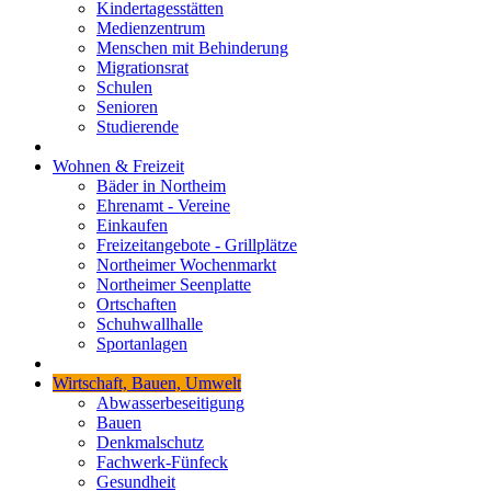
Kindertagesstätten
Medienzentrum
Menschen mit Behinderung
Migrationsrat
Schulen
Senioren
Studierende
Wohnen & Freizeit
Bäder in Northeim
Ehrenamt - Vereine
Einkaufen
Freizeitangebote - Grillplätze
Northeimer Wochenmarkt
Northeimer Seenplatte
Ortschaften
Schuhwallhalle
Sportanlagen
Wirtschaft, Bauen, Umwelt
Abwasserbeseitigung
Bauen
Denkmalschutz
Fachwerk-Fünfeck
Gesundheit