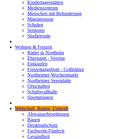
Kindertagesstätten
Medienzentrum
Menschen mit Behinderung
Migrationsrat
Schulen
Senioren
Studierende
Wohnen & Freizeit
Bäder in Northeim
Ehrenamt - Vereine
Einkaufen
Freizeitangebote - Grillplätze
Northeimer Wochenmarkt
Northeimer Seenplatte
Ortschaften
Schuhwallhalle
Sportanlagen
Wirtschaft, Bauen, Umwelt
Abwasserbeseitigung
Bauen
Denkmalschutz
Fachwerk-Fünfeck
Gesundheit