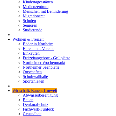
Kindertagesstätten
Medienzentrum
Menschen mit Behinderung
Migrationsrat
Schulen
Senioren
Studierende
Wohnen & Freizeit
Bäder in Northeim
Ehrenamt - Vereine
Einkaufen
Freizeitangebote - Grillplätze
Northeimer Wochenmarkt
Northeimer Seenplatte
Ortschaften
Schuhwallhalle
Sportanlagen
Wirtschaft, Bauen, Umwelt
Abwasserbeseitigung
Bauen
Denkmalschutz
Fachwerk-Fünfeck
Gesundheit