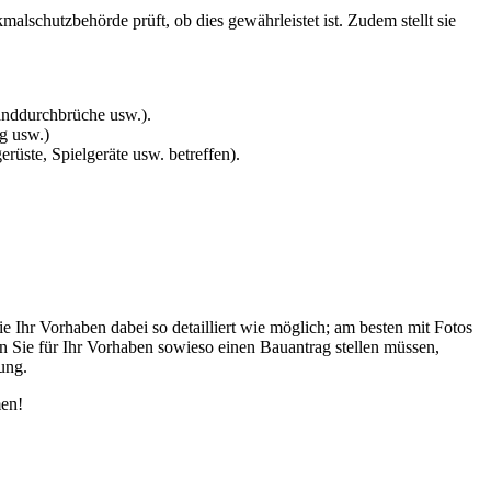
alschutzbehörde prüft, ob dies gewährleistet ist. Zudem stellt sie
anddurchbrüche usw.).
g usw.)
üste, Spielgeräte usw. betreffen).
 Ihr Vorhaben dabei so detailliert wie möglich; am besten mit Fotos
nn Sie für Ihr Vorhaben sowieso einen Bauantrag stellen müssen,
fung.
men!