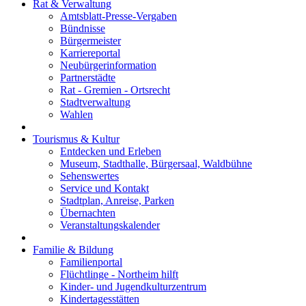
Rat & Verwaltung
Amtsblatt-Presse-Vergaben
Bündnisse
Bürgermeister
Karriereportal
Neubürgerinformation
Partnerstädte
Rat - Gremien - Ortsrecht
Stadtverwaltung
Wahlen
Tourismus & Kultur
Entdecken und Erleben
Museum, Stadthalle, Bürgersaal, Waldbühne
Sehenswertes
Service und Kontakt
Stadtplan, Anreise, Parken
Übernachten
Veranstaltungskalender
Familie & Bildung
Familienportal
Flüchtlinge - Northeim hilft
Kinder- und Jugendkulturzentrum
Kindertagesstätten