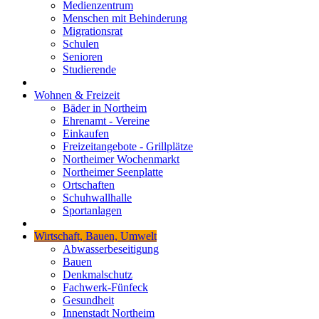
Medienzentrum
Menschen mit Behinderung
Migrationsrat
Schulen
Senioren
Studierende
Wohnen & Freizeit
Bäder in Northeim
Ehrenamt - Vereine
Einkaufen
Freizeitangebote - Grillplätze
Northeimer Wochenmarkt
Northeimer Seenplatte
Ortschaften
Schuhwallhalle
Sportanlagen
Wirtschaft, Bauen, Umwelt
Abwasserbeseitigung
Bauen
Denkmalschutz
Fachwerk-Fünfeck
Gesundheit
Innenstadt Northeim