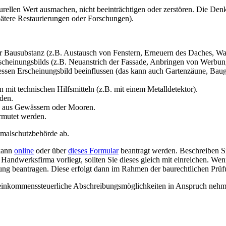
rellen Wert ausmachen, nicht beeinträchtigen oder zerstören. Die Denkm
spätere Restaurierungen oder Forschungen).
er Bausubstanz (z.B. Austausch von Fenstern, Erneuern des Daches, W
rscheinungsbilds (z.B. Neuanstrich der Fassade, Anbringen von Werbun
ssen Erscheinungsbild beeinflussen (das kann auch Gartenzäune, Bauger
t technischen Hilfsmitteln (z.B. mit einem Metalldetektor).
den.
 aus Gewässern oder Mooren.
ermutet werden.
nkmalschutzbehörde ab.
 kann
online
oder über
dieses Formular
beantragt werden. Beschreiben Sie
Handwerksfirma vorliegt, sollten Sie dieses gleich mit einreichen. We
ung beantragen. Diese erfolgt dann im Rahmen der baurechtlichen Prü
 einkommenssteuerliche Abschreibungsmöglichkeiten in Anspruch neh