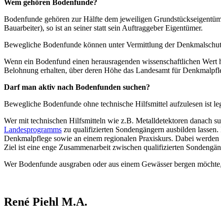
Wem gehören Bodenfunde?
Bodenfunde gehören zur Hälfte dem jeweiligen Grundstückseigentüme
Bauarbeiter), so ist an seiner statt sein Auftraggeber Eigentümer.
Bewegliche Bodenfunde können unter Vermittlung der Denkmalschutzb
Wenn ein Bodenfund einen herausragenden wissenschaftlichen Wert ha
Belohnung erhalten, über deren Höhe das Landesamt für Denkmalpfle
Darf man aktiv nach Bodenfunden suchen?
Bewegliche Bodenfunde ohne technische Hilfsmittel aufzulesen ist le
Wer mit technischen Hilfsmitteln wie z.B. Metalldetektoren danach s
Landesprogramms
zu qualifizierten Sondengängern ausbilden lasse
Denkmalpflege sowie an einem regionalen Praxiskurs. Dabei werde
Ziel ist eine enge Zusammenarbeit zwischen qualifizierten Sondengä
Wer Bodenfunde ausgraben oder aus einem Gewässer bergen möchte, b
René Piehl M.A.