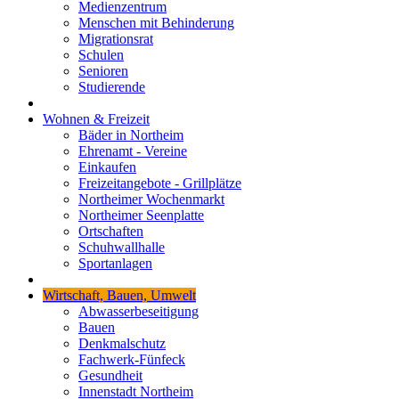
Medienzentrum
Menschen mit Behinderung
Migrationsrat
Schulen
Senioren
Studierende
Wohnen & Freizeit
Bäder in Northeim
Ehrenamt - Vereine
Einkaufen
Freizeitangebote - Grillplätze
Northeimer Wochenmarkt
Northeimer Seenplatte
Ortschaften
Schuhwallhalle
Sportanlagen
Wirtschaft, Bauen, Umwelt
Abwasserbeseitigung
Bauen
Denkmalschutz
Fachwerk-Fünfeck
Gesundheit
Innenstadt Northeim