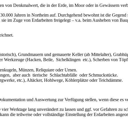
uren von Denkmalwert, die in der Erde, im Moor oder in Gewässern ver
 130.000 Jahren in Northeim auf. Durchgehend bewohnt ist die Gegend s
sie im Zuge von Erdarbeiten freigelegt – v.a. beim Ausheben von B
eichnet.
torisch), Grundmauern und gemauerte Keller (ab Mittelalter), Grabhüge
e alter Werkzeuge (Hacken, Beile, Sichelklingen etc.), Scherben von T
enkugeln, Münzen, Reliquiare oder Urnen.
ngen, aber auch tierische Schlachtabfälle oder Schmuckstücke.
rgwerke, etc.), Altäcker, Hohlwege, Köhlerplätze oder Teichdämme.
okumentation und Auswertung zur Verfügung stellen, wenn diese es v
e vier Werktage lang unverändert zu lassen und ggf. vor Gefahren zu s
ann die teilweise oder vollständige Einstellung der Erdarbeiten ange