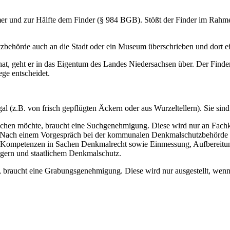
r und zur Hälfte dem Finder (§ 984 BGB). Stößt der Finder im Rahmen 
ehörde auch an die Stadt oder ein Museum überschrieben und dort ein
t, geht er in das Eigentum des Landes Niedersachsen über. Der Finde
ge entscheidet.
gal (z.B. von frisch gepflügten Äckern oder aus Wurzeltellern). Sie s
uchen möchte, braucht eine Suchgenehmigung. Diese wird nur an Fachkun
n. Nach einem Vorgespräch bei der kommunalen Denkmalschutzbehörde f
n Kompetenzen in Sachen Denkmalrecht sowie Einmessung, Aufbereitu
ngern und staatlichem Denkmalschutz.
raucht eine Grabungsgenehmigung. Diese wird nur ausgestellt, wenn di