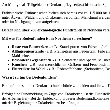
Archäologie als Teilgebiet der Denkmalpflege erfasst historische Sp
Prähistorische Frühmenschen hielten sich bereits vor ca. 115.000 bis
unter Äckern, Wäldern und Ortskernen verborgen. Manchmal werden 
oder im Nachgang davon aufgelesen.
Derzeit sind
über 700 archäologische Fundstellen
in Northeim verz
Mit was für Bodenfunden ist in Northeim zu rechnen?
Reste von Bauwerken
- z.B. Standspuren von Pfosten (prähis
Alltagsgegenstände
- z.B. Pfeilspitzen aus Feuerstein, Teil
Mahlsteine.
Besondere Gegenstände
- z.B. Schwerter und Speere, Musket
Knochen
- z.B. von menschlichen Gräbern und Feuerbestattu
Flurrelikte im Wald
- z.B. Rohstoffabbaue (Steinbrüche, Be
Was ist zu tun bei Bodenfunden?
Bodenfunde sind der Denkmalschutzbehörde zu melden und ihr zur D
Erfolgt eine Fundmeldung im Zuge von Erdarbeiten, ist die Fundstell
der Arbeiten frei). Bei der Entdeckung größerer Bodenfundkomplexe k
mit der Begleitung der Erdarbeiten zu beauftragen.