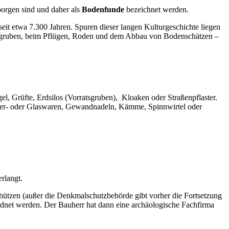
borgen sind und daher als
Bodenfunde
bezeichnet werden.
eit etwa 7.300 Jahren. Spuren dieser langen Kulturgeschichte liegen
augruben, beim Pflügen, Roden und dem Abbau von Bodenschätzen –
l, Grüfte, Erdsilos (Vorratsgruben), Kloaken oder Straßenpflaster.
öpfer- oder Glaswaren, Gewandnadeln, Kämme, Spinnwirtel oder
erlangt.
chützen (außer die Denkmalschutzbehörde gibt vorher die Fortsetzung
ordnet werden. Der Bauherr hat dann eine archäologische Fachfirma