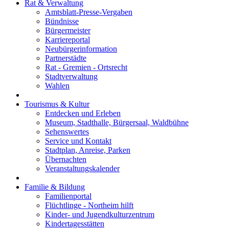
Rat & Verwaltung
Amtsblatt-Presse-Vergaben
Bündnisse
Bürgermeister
Karriereportal
Neubürgerinformation
Partnerstädte
Rat - Gremien - Ortsrecht
Stadtverwaltung
Wahlen
Tourismus & Kultur
Entdecken und Erleben
Museum, Stadthalle, Bürgersaal, Waldbühne
Sehenswertes
Service und Kontakt
Stadtplan, Anreise, Parken
Übernachten
Veranstaltungskalender
Familie & Bildung
Familienportal
Flüchtlinge - Northeim hilft
Kinder- und Jugendkulturzentrum
Kindertagesstätten