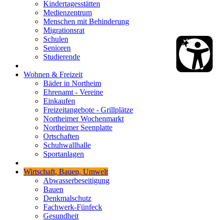
Kindertagesstätten
Medienzentrum
Menschen mit Behinderung
Migrationsrat
Schulen
Senioren
Studierende
Wohnen & Freizeit
Bäder in Northeim
Ehrenamt - Vereine
Einkaufen
Freizeitangebote - Grillplätze
Northeimer Wochenmarkt
Northeimer Seenplatte
Ortschaften
Schuhwallhalle
Sportanlagen
Wirtschaft, Bauen, Umwelt
Abwasserbeseitigung
Bauen
Denkmalschutz
Fachwerk-Fünfeck
Gesundheit