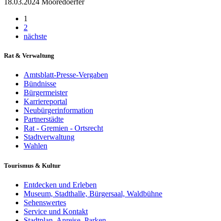
18.03.2024
Mooredoerfer
1
2
nächste
Rat & Verwaltung
Amtsblatt-Presse-Vergaben
Bündnisse
Bürgermeister
Karriereportal
Neubürgerinformation
Partnerstädte
Rat - Gremien - Ortsrecht
Stadtverwaltung
Wahlen
Tourismus & Kultur
Entdecken und Erleben
Museum, Stadthalle, Bürgersaal, Waldbühne
Sehenswertes
Service und Kontakt
Stadtplan, Anreise, Parken