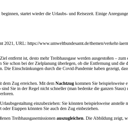
beginnen, startet wieder die Urlaubs- und Reisezeit. Einige Anregung
t 2021, URL: https://www.umweltbundesamt.de/themen/verkehr-laerm/
s Ziel entfernt ist, desto mehr Treibhausgase werden ausgestoßen – zu
n Sie schon bei der Zielplanung überlegen, ob die Entfernung und die d
en. Die Einschränkungen durch die Covid-Pandemie haben gezeigt, dass
mit dem Zug erreichen. Mit dem
Nachtzug
kommen Sie beispielsweise en
ind Sie in der Regel nicht schneller (man bedenke die ganzen Staus) u
erloren.
 Urlaubsgestaltung einzubeziehen: Sie könnten beispielsweise anstelle 
rt oder Etappen könnten Sie auch den Zug einbeziehen.
toßenen Treibhausgasemissionen
auszugleichen
. Die Abbildung zeigt, 