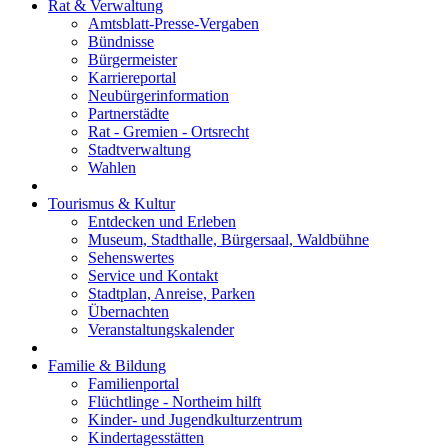
Rat & Verwaltung
Amtsblatt-Presse-Vergaben
Bündnisse
Bürgermeister
Karriereportal
Neubürgerinformation
Partnerstädte
Rat - Gremien - Ortsrecht
Stadtverwaltung
Wahlen
Tourismus & Kultur
Entdecken und Erleben
Museum, Stadthalle, Bürgersaal, Waldbühne
Sehenswertes
Service und Kontakt
Stadtplan, Anreise, Parken
Übernachten
Veranstaltungskalender
Familie & Bildung
Familienportal
Flüchtlinge - Northeim hilft
Kinder- und Jugendkulturzentrum
Kindertagesstätten