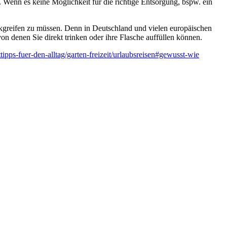
 Wenn es keine Möglichkeit für die richtige Entsorgung, bspw. ein
ckgreifen zu müssen. Denn in Deutschland und vielen europäischen
n denen Sie direkt trinken oder ihre Flasche auffüllen können.
ps-fuer-den-alltag/garten-freizeit/urlaubsreisen#gewusst-wie