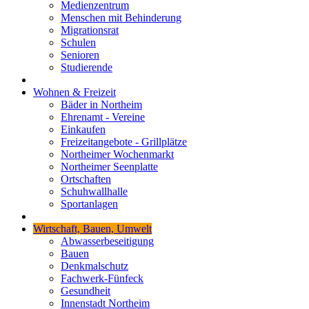
Medienzentrum
Menschen mit Behinderung
Migrationsrat
Schulen
Senioren
Studierende
Wohnen & Freizeit
Bäder in Northeim
Ehrenamt - Vereine
Einkaufen
Freizeitangebote - Grillplätze
Northeimer Wochenmarkt
Northeimer Seenplatte
Ortschaften
Schuhwallhalle
Sportanlagen
Wirtschaft, Bauen, Umwelt
Abwasserbeseitigung
Bauen
Denkmalschutz
Fachwerk-Fünfeck
Gesundheit
Innenstadt Northeim