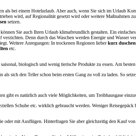
n als bei einem Hotelurlaub. Aber auch, wenn Sie sich im Urlaub Kom
trieben wird, auf Regionalität gesetzt wird oder weitere Maßnahmen z
sen
setzen.
, können Sie auch Ihren Urlaub klimafreundlich gestalten. Ein einfach
auf verzichten. Denn durch das Waschen werden Energie und Wasser ver
liegt. Weitere Anregungen: In trockenen Regionen lieber
kurz duschen
lten
etc.
, saisonal, biologisch und wenig tierische Produkte zu essen. Am beste
n als sich den Teller schon beim ersten Gang zu voll zu laden. So setz
ten gibt es natürlich auch viele Möglichkeiten, um Treibhausgase einzu
 speziellen Schuhe etc. wirklich gebraucht werden. Weniger Reisegepäc
ie oder mit Ausflügen. Hinterfragen Sie aber gleichzeitig den Kauf vo