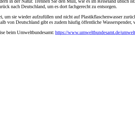
n in der Natur. Trennen Sie den Müll, wie es im Reiseland üblich ist.
urück nach Deutschland, um es dort fachgerecht zu entsorgen.
i, um sie wieder aufzufüllen und nicht auf Plastikflaschenwasser zurü
b von Deutschland gibt es zudem häufig öffentliche Wasserspender, vo
weise beim Umweltbundesamt:
https://www.umweltbundesamt.de/umwelttip