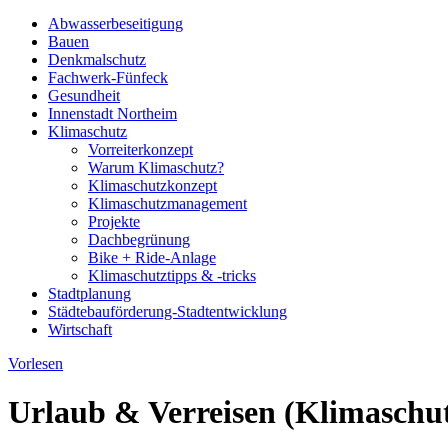
Abwasserbeseitigung
Bauen
Denkmalschutz
Fachwerk-Fünfeck
Gesundheit
Innenstadt Northeim
Klimaschutz
Vorreiterkonzept
Warum Klimaschutz?
Klimaschutzkonzept
Klimaschutzmanagement
Projekte
Dachbegrünung
Bike + Ride-Anlage
Klimaschutztipps & -tricks
Stadtplanung
Städtebauförderung-Stadtentwicklung
Wirtschaft
Vorlesen
Urlaub & Verreisen (Klimaschut