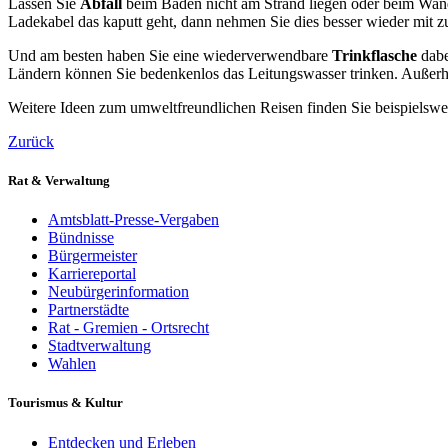
Lassen Sie
Abfall
beim Baden nicht am Strand liegen oder beim Wander
Ladekabel das kaputt geht, dann nehmen Sie dies besser wieder mit z
Und am besten haben Sie eine wiederverwendbare
Trinkflasche
dabe
Ländern können Sie bedenkenlos das Leitungswasser trinken. Außerhal
Weitere Ideen zum umweltfreundlichen Reisen finden Sie beispiels
Zurück
Rat & Verwaltung
Amtsblatt-Presse-Vergaben
Bündnisse
Bürgermeister
Karriereportal
Neubürgerinformation
Partnerstädte
Rat - Gremien - Ortsrecht
Stadtverwaltung
Wahlen
Tourismus & Kultur
Entdecken und Erleben