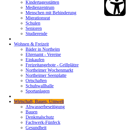
Kindertagesstätten
Medienzentrum
Menschen mit Behinderung
Migrationsrat
Schulen
Senioren
Studierende
Wohnen & Freizeit
Bäder in Northeim
Ehrenamt - Vereine
Einkaufen
Freizeitangebote - Grillplätze
Northeimer Wochenmarkt
Northeimer Seenplatte
Ortschaften
Schuhwallhalle
Sportanlagen
Wirtschaft, Bauen, Umwelt
Abwasserbeseitigung
Bauen
Denkmalschutz
Fachwerk-Fünfeck
Gesundheit