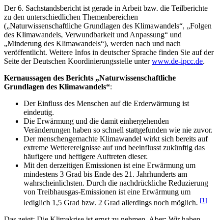
Der 6. Sachstandsbericht ist gerade in Arbeit bzw. die Teilberichte
zu den unterschiedlichen Themenbereichen
(„Naturwissenschaftliche Grundlagen des Klimawandels“, „Folgen
des Klimawandels, Verwundbarkeit und Anpassung“ und
„Minderung des Klimawandels“), werden nach und nach
veröffentlicht. Weitere Infos in deutscher Sprache finden Sie auf der
Seite der Deutschen Koordinierungsstelle unter
www.de-ipcc.de
.
Kernaussagen des Berichts „Naturwissenschaftliche
Grundlagen des Klimawandels“
:
Der Einfluss des Menschen auf die Erderwärmung ist
eindeutig.
Die Erwärmung und die damit einhergehenden
Veränderungen haben so schnell stattgefunden wie nie zuvor.
Der menschengemachte Klimawandel wirkt sich bereits auf
extreme Wetterereignisse auf und beeinflusst zukünftig das
häufigere und heftigere Auftreten dieser.
Mit den derzeitigen Emissionen ist eine Erwärmung um
mindestens 3 Grad bis Ende des 21. Jahrhunderts am
wahrscheinlichsten. Durch die nachdrückliche Reduzierung
von Treibhausgas-Emissionen ist eine Erwärmung um
[1]
lediglich 1,5 Grad bzw. 2 Grad allerdings noch möglich.
Das zeigt: Die Klimakrise ist ernst zu nehmen. Aber: Wir haben