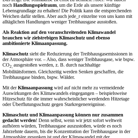
noch
Handlungsspielraum
, um die Erde als unsere künftige
Lebensgrundlage zu erhalten! Die Politik kann die entsprechenden
Weichen dafür stellen. Aber auch jede_r einzelne von uns kann mit
alltäglichen Handlungen weniger Treibhausgase ausstoßen.
Als Reaktion auf den voranschreitenden Klimawandel
brauchen wir zielstrebigen Klimaschutz und ebenso
ambitionierte Klimaanpassung.
Klimaschutz
sieht die Reduzierung der Treibhausgasemissionen in
der Atmosphäre vor. – Also, dass weniger Treibhausgase, wie bspw.
CO
ausgestoßen werden, z. B. durch nachhaltige
2,
Mobilitätsformen. Gleichzeitig werden Senken geschaffen, die
Treibhausgase binden, bspw. Wälder.
Mit der
Klimaanpassung
wird auf nicht mehr zu vermeidende
Auswirkungen des Klimawandels eingegangen – beispielsweise
Hitzeschutz für die immer wahrscheinlicher werdenden Hitzetage
oder Überflutungsschutz gegen Starkregenereignisse.
Klimaschutz und Klimaanpassung können nur zusammen
gedacht werden
! Denn selbst, wenn wir jetzt sofort weltweit
aufhören würden, Treibhausgase auszustoßen, würde es noch
Jahrzehnte dauern, bis die Konzentration der Treibhausgase in der
Atmosphäre gesunken ist und der Klimawandel mit der