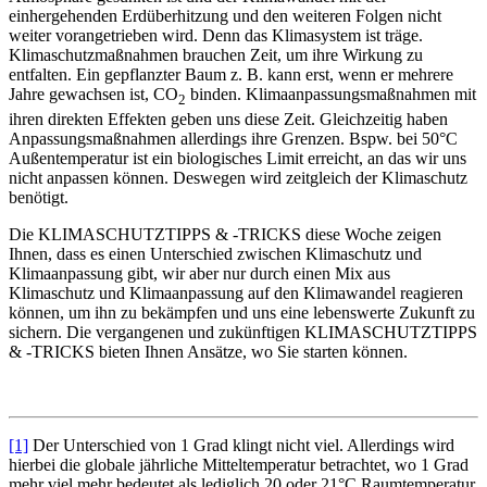
einhergehenden Erdüberhitzung und den weiteren Folgen nicht
weiter vorangetrieben wird. Denn das Klimasystem ist träge.
Klimaschutzmaßnahmen brauchen Zeit, um ihre Wirkung zu
entfalten. Ein gepflanzter Baum z. B. kann erst, wenn er mehrere
Jahre gewachsen ist, CO
binden. Klimaanpassungsmaßnahmen mit
2
ihren direkten Effekten geben uns diese Zeit. Gleichzeitig haben
Anpassungsmaßnahmen allerdings ihre Grenzen. Bspw. bei 50°C
Außentemperatur ist ein biologisches Limit erreicht, an das wir uns
nicht anpassen können. Deswegen wird zeitgleich der Klimaschutz
benötigt.
Die KLIMASCHUTZTIPPS & -TRICKS diese Woche zeigen
Ihnen, dass es einen Unterschied zwischen Klimaschutz und
Klimaanpassung gibt, wir aber nur durch einen Mix aus
Klimaschutz und Klimaanpassung auf den Klimawandel reagieren
können, um ihn zu bekämpfen und uns eine lebenswerte Zukunft zu
sichern. Die vergangenen und zukünftigen KLIMASCHUTZTIPPS
& -TRICKS bieten Ihnen Ansätze, wo Sie starten können.
[1]
Der Unterschied von 1 Grad klingt nicht viel. Allerdings wird
hierbei die globale jährliche Mitteltemperatur betrachtet, wo 1 Grad
mehr viel mehr bedeutet als lediglich 20 oder 21°C Raumtemperatur.