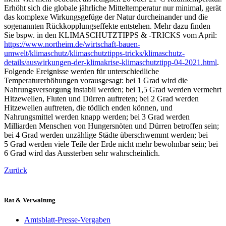
Erhöht sich die globale jährliche Mitteltemperatur nur minimal, gerät
das komplexe Wirkungsgefüge der Natur durcheinander und die
sogenannten Rückkopplungseffekte entstehen. Mehr dazu finden
Sie bspw. in den KLIMASCHUTZTIPPS & -TRICKS vom April:
https://www.northeim.de/wirtschaft-bauen-
umwelt/klimaschutz/klimaschutztipps-tricks/klimaschutz-
details/auswirkungen-der-klimakrise-klimaschutztipp-04-2021.html
.
Folgende Ereignisse werden für unterschiedliche
Temperaturerhöhungen vorausgesagt: bei 1 Grad wird die
Nahrungsversorgung instabil werden; bei 1,5 Grad werden vermehrt
Hitzewellen, Fluten und Dürren auftreten; bei 2 Grad werden
Hitzewellen auftreten, die tödlich enden können, und
Nahrungsmittel werden knapp werden; bei 3 Grad werden
Milliarden Menschen von Hungersnöten und Dürren betroffen sein;
bei 4 Grad werden unzählige Städte überschwemmt werden; bei
5 Grad werden viele Teile der Erde nicht mehr bewohnbar sein; bei
6 Grad wird das Aussterben sehr wahrscheinlich.
Zurück
Rat & Verwaltung
Amtsblatt-Presse-Vergaben