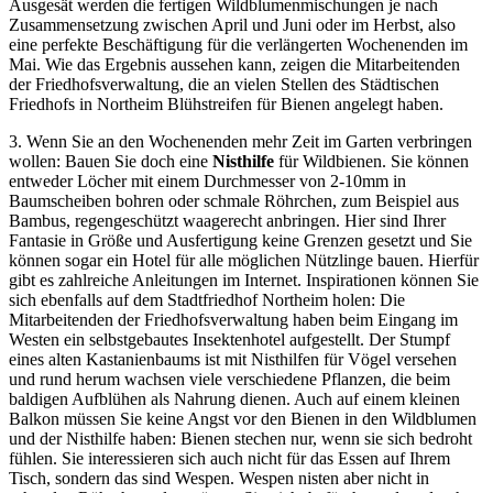
Ausgesät werden die fertigen Wildblumenmischungen je nach
Zusammensetzung zwischen April und Juni oder im Herbst, also
eine perfekte Beschäftigung für die verlängerten Wochenenden im
Mai. Wie das Ergebnis aussehen kann, zeigen die Mitarbeitenden
der Friedhofsverwaltung, die an vielen Stellen des Städtischen
Friedhofs in Northeim Blühstreifen für Bienen angelegt haben.
3. Wenn Sie an den Wochenenden mehr Zeit im Garten verbringen
wollen: Bauen Sie doch eine
Nisthilfe
für Wildbienen. Sie können
entweder Löcher mit einem Durchmesser von 2-10mm in
Baumscheiben bohren oder schmale Röhrchen, zum Beispiel aus
Bambus, regengeschützt waagerecht anbringen. Hier sind Ihrer
Fantasie in Größe und Ausfertigung keine Grenzen gesetzt und Sie
können sogar ein Hotel für alle möglichen Nützlinge bauen. Hierfür
gibt es zahlreiche Anleitungen im Internet. Inspirationen können Sie
sich ebenfalls auf dem Stadtfriedhof Northeim holen: Die
Mitarbeitenden der Friedhofsverwaltung haben beim Eingang im
Westen ein selbstgebautes Insektenhotel aufgestellt. Der Stumpf
eines alten Kastanienbaums ist mit Nisthilfen für Vögel versehen
und rund herum wachsen viele verschiedene Pflanzen, die beim
baldigen Aufblühen als Nahrung dienen. Auch auf einem kleinen
Balkon müssen Sie keine Angst vor den Bienen in den Wildblumen
und der Nisthilfe haben: Bienen stechen nur, wenn sie sich bedroht
fühlen. Sie interessieren sich auch nicht für das Essen auf Ihrem
Tisch, sondern das sind Wespen. Wespen nisten aber nicht in