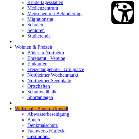
Kindertagesstätten
Medienzentrum
Menschen mit Behinderung
Migrationsrat
Schulen
Senioren
Studierende
Wohnen & Freizeit
Bäder in Northeim
Ehrenamt - Vereine
Einkaufen
Freizeitangebote - Grillplätze
Northeimer Wochenmarkt
Northeimer Seenplatte
Ortschaften
Schuhwallhalle
Sportanlagen
Wirtschaft, Bauen, Umwelt
Abwasserbeseitigung
Bauen
Denkmalschutz
Fachwerk-Fünfeck
Gesundheit