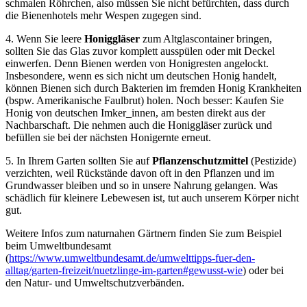
schmalen Röhrchen, also müssen Sie nicht befürchten, dass durch
die Bienenhotels mehr Wespen zugegen sind.
4. Wenn Sie leere
Honiggläser
zum Altglascontainer bringen,
sollten Sie das Glas zuvor komplett ausspülen oder mit Deckel
einwerfen. Denn Bienen werden von Honigresten angelockt.
Insbesondere, wenn es sich nicht um deutschen Honig handelt,
können Bienen sich durch Bakterien im fremden Honig Krankheiten
(bspw. Amerikanische Faulbrut) holen. Noch besser: Kaufen Sie
Honig von deutschen Imker_innen, am besten direkt aus der
Nachbarschaft. Die nehmen auch die Honiggläser zurück und
befüllen sie bei der nächsten Honigernte erneut.
5. In Ihrem Garten sollten Sie auf
Pflanzenschutzmittel
(Pestizide)
verzichten, weil Rückstände davon oft in den Pflanzen und im
Grundwasser bleiben und so in unsere Nahrung gelangen. Was
schädlich für kleinere Lebewesen ist, tut auch unserem Körper nicht
gut.
Weitere Infos zum naturnahen Gärtnern finden Sie zum Beispiel
beim Umweltbundesamt
(
https://www.umweltbundesamt.de/umwelttipps-fuer-den-
alltag/garten-freizeit/nuetzlinge-im-garten#gewusst-wie
) oder bei
den Natur- und Umweltschutzverbänden.