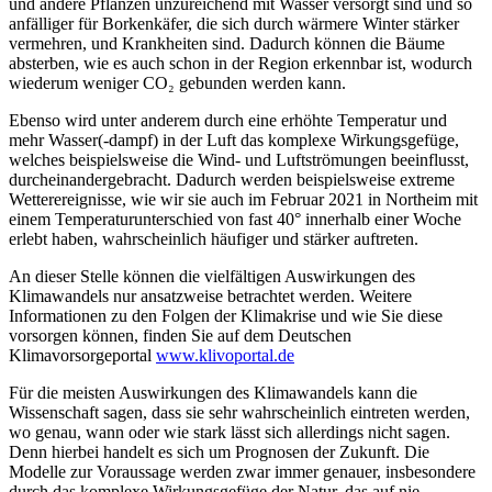
und andere Pflanzen unzureichend mit Wasser versorgt sind und so
anfälliger für Borkenkäfer, die sich durch wärmere Winter stärker
vermehren, und Krankheiten sind. Dadurch können die Bäume
absterben, wie es auch schon in der Region erkennbar ist, wodurch
wiederum weniger CO₂ gebunden werden kann.
Ebenso wird unter anderem durch eine erhöhte Temperatur und
mehr Wasser(-dampf) in der Luft das komplexe Wirkungsgefüge,
welches beispielsweise die Wind- und Luftströmungen beeinflusst,
durcheinandergebracht. Dadurch werden beispielsweise extreme
Wetterereignisse, wie wir sie auch im Februar 2021 in Northeim mit
einem Temperaturunterschied von fast 40° innerhalb einer Woche
erlebt haben, wahrscheinlich häufiger und stärker auftreten.
An dieser Stelle können die vielfältigen Auswirkungen des
Klimawandels nur ansatzweise betrachtet werden. Weitere
Informationen zu den Folgen der Klimakrise und wie Sie diese
vorsorgen können, finden Sie auf dem Deutschen
Klimavorsorgeportal
www.klivoportal.de
Für die meisten Auswirkungen des Klimawandels kann die
Wissenschaft sagen, dass sie sehr wahrscheinlich eintreten werden,
wo genau, wann oder wie stark lässt sich allerdings nicht sagen.
Denn hierbei handelt es sich um Prognosen der Zukunft. Die
Modelle zur Voraussage werden zwar immer genauer, insbesondere
durch das komplexe Wirkungsgefüge der Natur, das auf nie