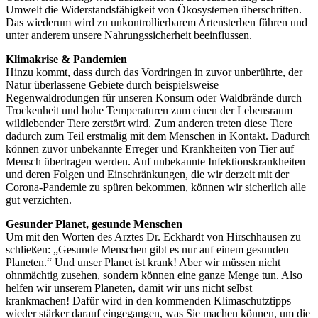
Umwelt die Widerstandsfähigkeit von Ökosystemen überschritten.
Das wiederum wird zu unkontrollierbarem Artensterben führen und
unter anderem unsere Nahrungssicherheit beeinflussen.
Klimakrise & Pandemien
Hinzu kommt, dass durch das Vordringen in zuvor unberührte, der
Natur überlassene Gebiete durch beispielsweise
Regenwaldrodungen für unseren Konsum oder Waldbrände durch
Trockenheit und hohe Temperaturen zum einen der Lebensraum
wildlebender Tiere zerstört wird. Zum anderen treten diese Tiere
dadurch zum Teil erstmalig mit dem Menschen in Kontakt. Dadurch
können zuvor unbekannte Erreger und Krankheiten von Tier auf
Mensch übertragen werden. Auf unbekannte Infektionskrankheiten
und deren Folgen und Einschränkungen, die wir derzeit mit der
Corona-Pandemie zu spüren bekommen, können wir sicherlich alle
gut verzichten.
Gesunder Planet, gesunde Menschen
Um mit den Worten des Arztes Dr. Eckhardt von Hirschhausen zu
schließen: „Gesunde Menschen gibt es nur auf einem gesunden
Planeten.“ Und unser Planet ist krank! Aber wir müssen nicht
ohnmächtig zusehen, sondern können eine ganze Menge tun. Also
helfen wir unserem Planeten, damit wir uns nicht selbst
krankmachen! Dafür wird in den kommenden Klimaschutztipps
wieder stärker darauf eingegangen, was Sie machen können, um die