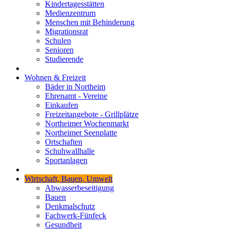
Kindertagesstätten
Medienzentrum
Menschen mit Behinderung
Migrationsrat
Schulen
Senioren
Studierende
Wohnen & Freizeit
Bäder in Northeim
Ehrenamt - Vereine
Einkaufen
Freizeitangebote - Grillplätze
Northeimer Wochenmarkt
Northeimer Seenplatte
Ortschaften
Schuhwallhalle
Sportanlagen
Wirtschaft, Bauen, Umwelt
Abwasserbeseitigung
Bauen
Denkmalschutz
Fachwerk-Fünfeck
Gesundheit