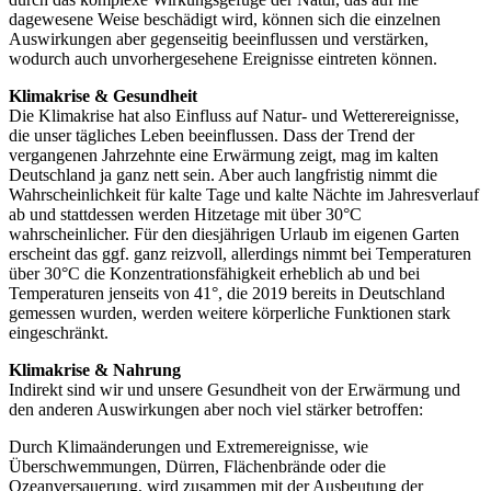
dagewesene Weise beschädigt wird, können sich die einzelnen
Auswirkungen aber gegenseitig beeinflussen und verstärken,
wodurch auch unvorhergesehene Ereignisse eintreten können.
Klimakrise & Gesundheit
Die Klimakrise hat also Einfluss auf Natur- und Wetterereignisse,
die unser tägliches Leben beeinflussen. Dass der Trend der
vergangenen Jahrzehnte eine Erwärmung zeigt, mag im kalten
Deutschland ja ganz nett sein. Aber auch langfristig nimmt die
Wahrscheinlichkeit für kalte Tage und kalte Nächte im Jahresverlauf
ab und stattdessen werden Hitzetage mit über 30°C
wahrscheinlicher. Für den diesjährigen Urlaub im eigenen Garten
erscheint das ggf. ganz reizvoll, allerdings nimmt bei Temperaturen
über 30°C die Konzentrationsfähigkeit erheblich ab und bei
Temperaturen jenseits von 41°, die 2019 bereits in Deutschland
gemessen wurden, werden weitere körperliche Funktionen stark
eingeschränkt.
Klimakrise & Nahrung
Indirekt sind wir und unsere Gesundheit von der Erwärmung und
den anderen Auswirkungen aber noch viel stärker betroffen:
Durch Klimaänderungen und Extremereignisse, wie
Überschwemmungen, Dürren, Flächenbrände oder die
Ozeanversauerung, wird zusammen mit der Ausbeutung der