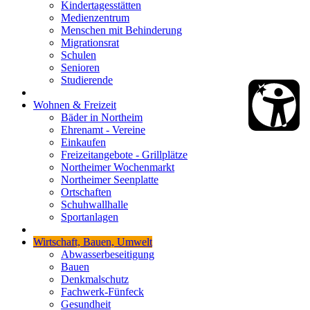
Kindertagesstätten
Medienzentrum
Menschen mit Behinderung
Migrationsrat
Schulen
Senioren
Studierende
Wohnen & Freizeit
Bäder in Northeim
Ehrenamt - Vereine
Einkaufen
Freizeitangebote - Grillplätze
Northeimer Wochenmarkt
Northeimer Seenplatte
Ortschaften
Schuhwallhalle
Sportanlagen
Wirtschaft, Bauen, Umwelt
Abwasserbeseitigung
Bauen
Denkmalschutz
Fachwerk-Fünfeck
Gesundheit