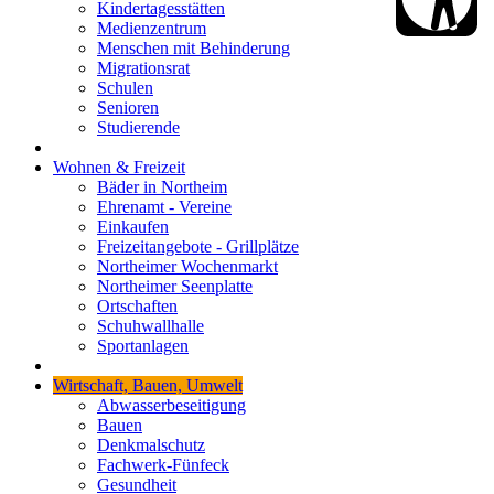
Kindertagesstätten
Medienzentrum
Menschen mit Behinderung
Migrationsrat
Schulen
Senioren
Studierende
Wohnen & Freizeit
Bäder in Northeim
Ehrenamt - Vereine
Einkaufen
Freizeitangebote - Grillplätze
Northeimer Wochenmarkt
Northeimer Seenplatte
Ortschaften
Schuhwallhalle
Sportanlagen
Wirtschaft, Bauen, Umwelt
Abwasserbeseitigung
Bauen
Denkmalschutz
Fachwerk-Fünfeck
Gesundheit