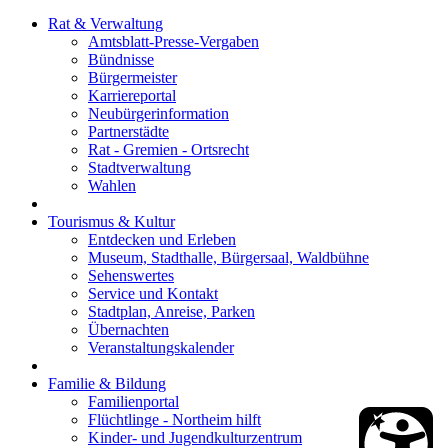
Rat & Verwaltung
Amtsblatt-Presse-Vergaben
Bündnisse
Bürgermeister
Karriereportal
Neubürgerinformation
Partnerstädte
Rat - Gremien - Ortsrecht
Stadtverwaltung
Wahlen
Tourismus & Kultur
Entdecken und Erleben
Museum, Stadthalle, Bürgersaal, Waldbühne
Sehenswertes
Service und Kontakt
Stadtplan, Anreise, Parken
Übernachten
Veranstaltungskalender
Familie & Bildung
Familienportal
Flüchtlinge - Northeim hilft
Kinder- und Jugendkulturzentrum