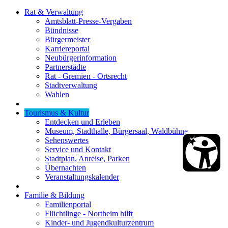
Rat & Verwaltung
Amtsblatt-Presse-Vergaben
Bündnisse
Bürgermeister
Karriereportal
Neubürgerinformation
Partnerstädte
Rat - Gremien - Ortsrecht
Stadtverwaltung
Wahlen
Tourismus & Kultur
Entdecken und Erleben
Museum, Stadthalle, Bürgersaal, Waldbühne
Sehenswertes
Service und Kontakt
Stadtplan, Anreise, Parken
Übernachten
Veranstaltungskalender
Familie & Bildung
Familienportal
Flüchtlinge - Northeim hilft
Kinder- und Jugendkulturzentrum