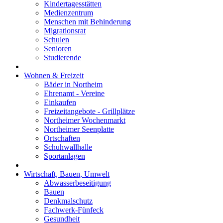
Kindertagesstätten
Medienzentrum
Menschen mit Behinderung
Migrationsrat
Schulen
Senioren
Studierende
Wohnen & Freizeit
Bäder in Northeim
Ehrenamt - Vereine
Einkaufen
Freizeitangebote - Grillplätze
Northeimer Wochenmarkt
Northeimer Seenplatte
Ortschaften
Schuhwallhalle
Sportanlagen
Wirtschaft, Bauen, Umwelt
Abwasserbeseitigung
Bauen
Denkmalschutz
Fachwerk-Fünfeck
Gesundheit