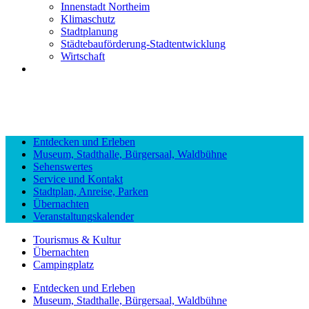
Innenstadt Northeim
Klimaschutz
Stadtplanung
Städtebauförderung-Stadtentwicklung
Wirtschaft
Entdecken und Erleben
Museum, Stadthalle, Bürgersaal, Waldbühne
Sehenswertes
Service und Kontakt
Stadtplan, Anreise, Parken
Übernachten
Veranstaltungskalender
Tourismus & Kultur
Übernachten
Campingplatz
Entdecken und Erleben
Museum, Stadthalle, Bürgersaal, Waldbühne