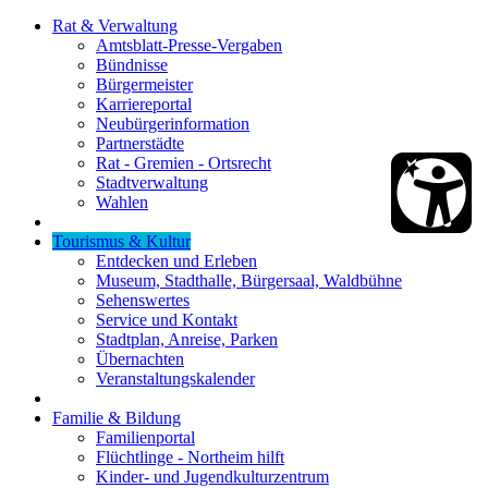
Rat & Verwaltung
Amtsblatt-Presse-Vergaben
Bündnisse
Bürgermeister
Karriereportal
Neubürgerinformation
Partnerstädte
Rat - Gremien - Ortsrecht
Stadtverwaltung
Wahlen
Tourismus & Kultur
Entdecken und Erleben
Museum, Stadthalle, Bürgersaal, Waldbühne
Sehenswertes
Service und Kontakt
Stadtplan, Anreise, Parken
Übernachten
Veranstaltungskalender
Familie & Bildung
Familienportal
Flüchtlinge - Northeim hilft
Kinder- und Jugendkulturzentrum