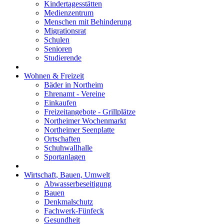
Kindertagesstätten
Medienzentrum
Menschen mit Behinderung
Migrationsrat
Schulen
Senioren
Studierende
Wohnen & Freizeit
Bäder in Northeim
Ehrenamt - Vereine
Einkaufen
Freizeitangebote - Grillplätze
Northeimer Wochenmarkt
Northeimer Seenplatte
Ortschaften
Schuhwallhalle
Sportanlagen
Wirtschaft, Bauen, Umwelt
Abwasserbeseitigung
Bauen
Denkmalschutz
Fachwerk-Fünfeck
Gesundheit