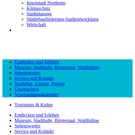
Innenstadt Northeim
Klimaschutz
Stadtplanung
Städtebauförderung-Stadtentwicklung
Wirtschaft
Entdecken und Erleben
Museum, Stadthalle, Bürgersaal, Waldbühne
Sehenswertes
Service und Kontakt
Stadtplan, Anreise, Parken
Übernachten
Veranstaltungskalender
Tourismus & Kultur
Entdecken und Erleben
Museum, Stadthalle, Bürgersaal, Waldbühne
Sehenswertes
Service und Kontakt