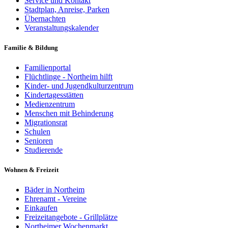
Service und Kontakt
Stadtplan, Anreise, Parken
Übernachten
Veranstaltungskalender
Familie & Bildung
Familienportal
Flüchtlinge - Northeim hilft
Kinder- und Jugendkulturzentrum
Kindertagesstätten
Medienzentrum
Menschen mit Behinderung
Migrationsrat
Schulen
Senioren
Studierende
Wohnen & Freizeit
Bäder in Northeim
Ehrenamt - Vereine
Einkaufen
Freizeitangebote - Grillplätze
Northeimer Wochenmarkt