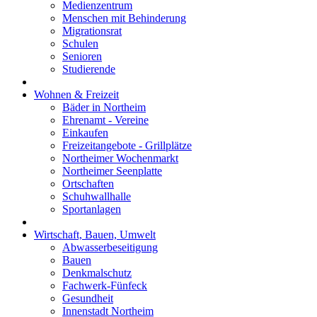
Medienzentrum
Menschen mit Behinderung
Migrationsrat
Schulen
Senioren
Studierende
Wohnen & Freizeit
Bäder in Northeim
Ehrenamt - Vereine
Einkaufen
Freizeitangebote - Grillplätze
Northeimer Wochenmarkt
Northeimer Seenplatte
Ortschaften
Schuhwallhalle
Sportanlagen
Wirtschaft, Bauen, Umwelt
Abwasserbeseitigung
Bauen
Denkmalschutz
Fachwerk-Fünfeck
Gesundheit
Innenstadt Northeim