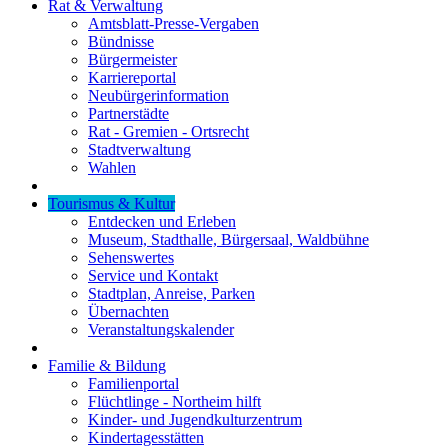
Rat & Verwaltung
Amtsblatt-Presse-Vergaben
Bündnisse
Bürgermeister
Karriereportal
Neubürgerinformation
Partnerstädte
Rat - Gremien - Ortsrecht
Stadtverwaltung
Wahlen
Tourismus & Kultur
Entdecken und Erleben
Museum, Stadthalle, Bürgersaal, Waldbühne
Sehenswertes
Service und Kontakt
Stadtplan, Anreise, Parken
Übernachten
Veranstaltungskalender
Familie & Bildung
Familienportal
Flüchtlinge - Northeim hilft
Kinder- und Jugendkulturzentrum
Kindertagesstätten