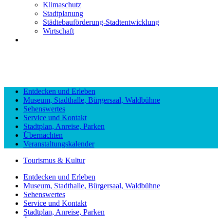
Klimaschutz
Stadtplanung
Städtebauförderung-Stadtentwicklung
Wirtschaft
Entdecken und Erleben
Museum, Stadthalle, Bürgersaal, Waldbühne
Sehenswertes
Service und Kontakt
Stadtplan, Anreise, Parken
Übernachten
Veranstaltungskalender
Tourismus & Kultur
Entdecken und Erleben
Museum, Stadthalle, Bürgersaal, Waldbühne
Sehenswertes
Service und Kontakt
Stadtplan, Anreise, Parken