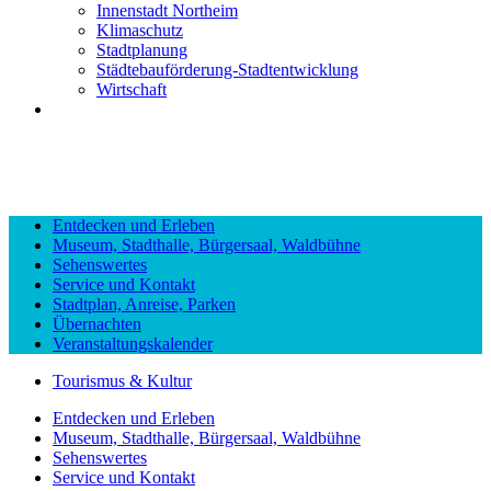
Innenstadt Northeim
Klimaschutz
Stadtplanung
Städtebauförderung-Stadtentwicklung
Wirtschaft
Entdecken und Erleben
Museum, Stadthalle, Bürgersaal, Waldbühne
Sehenswertes
Service und Kontakt
Stadtplan, Anreise, Parken
Übernachten
Veranstaltungskalender
Tourismus & Kultur
Entdecken und Erleben
Museum, Stadthalle, Bürgersaal, Waldbühne
Sehenswertes
Service und Kontakt