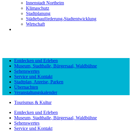
Innenstadt Northeim
Klimaschutz
Stadtplanung
Städtebauförderung-Stadtentwicklung
Wirtschaft
Entdecken und Erleben
Museum, Stadthalle, Bürgersaal, Waldbühne
Sehenswertes
Service und Kontakt
Stadtplan, Anreise, Parken
Übernachten
Veranstaltungskalender
Tourismus & Kultur
Entdecken und Erleben
Museum, Stadthalle, Bürgersaal, Waldbühne
Sehenswertes
Service und Kontakt