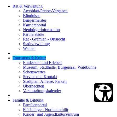
Rat & Verwaltung
Amtsblatt-Presse-Vergaben
Bündnisse
Bürgermeister
Karriereportal
Neubürgerinformation
Partnerstädte
Rat - Gremien - Ortsrecht
Stadtverwaltung
Wahlen
Tourismus & Kultur
Entdecken und Erleben
Museum, Stadthalle, Bürgersaal, Waldbühne
Sehenswertes
Service und Kontakt
Stadtplan, Anreise, Parken
Übernachten
Veranstaltungskalender
Familie & Bildung
Familienportal
Flüchtlinge - Northeim hilft
Kinder- und Jugendkulturzentrum