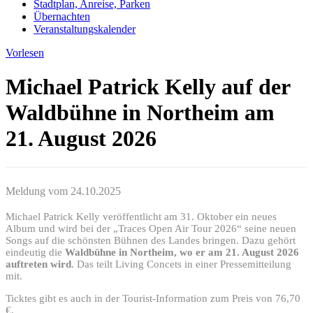
Stadtplan, Anreise, Parken
Übernachten
Veranstaltungskalender
Vorlesen
Michael Patrick Kelly auf der
Waldbühne in Northeim am
21. August 2026
Meldung vom
24.10.2025
Michael Patrick Kelly veröffentlicht am 31. Oktober ein neues
Album und wird bei der „Traces Open Air Tour 2026“ seine neuen
Songs auf die schönsten Bühnen des Landes bringen. Dazu gehört
eindeutig die
Waldbühne in Northeim, wo er am 21. August 2026
auftreten wird
. Das teilt Living Concets in einer Pressemitteilung
mit.
Ticktes gibt es auch in der Tourist-Information zum Preis von 76,70
€.