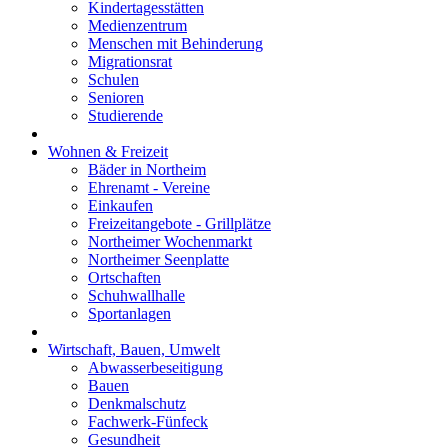
Kindertagesstätten
Medienzentrum
Menschen mit Behinderung
Migrationsrat
Schulen
Senioren
Studierende
Wohnen & Freizeit
Bäder in Northeim
Ehrenamt - Vereine
Einkaufen
Freizeitangebote - Grillplätze
Northeimer Wochenmarkt
Northeimer Seenplatte
Ortschaften
Schuhwallhalle
Sportanlagen
Wirtschaft, Bauen, Umwelt
Abwasserbeseitigung
Bauen
Denkmalschutz
Fachwerk-Fünfeck
Gesundheit