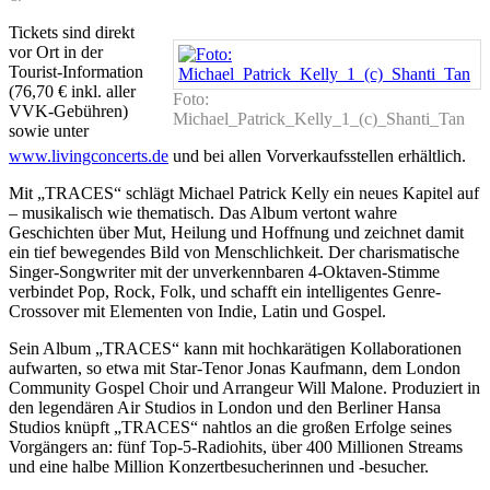
Tickets sind direkt
vor Ort in der
Tourist-Information
(76,70 € inkl. aller
Foto:
VVK-Gebühren)
Michael_Patrick_Kelly_1_(c)_Shanti_Tan
sowie unter
www.livingconcerts.de
und bei allen Vorverkaufsstellen erhältlich.
Mit „TRACES“ schlägt Michael Patrick Kelly ein neues Kapitel auf
– musikalisch wie thematisch. Das Album vertont wahre
Geschichten über Mut, Heilung und Hoffnung und zeichnet damit
ein tief bewegendes Bild von Menschlichkeit. Der charismatische
Singer-Songwriter mit der unverkennbaren 4-Oktaven-Stimme
verbindet Pop, Rock, Folk, und schafft ein intelligentes Genre-
Crossover mit Elementen von Indie, Latin und Gospel.
Sein Album „TRACES“ kann mit hochkarätigen Kollaborationen
aufwarten, so etwa mit Star-Tenor Jonas Kaufmann, dem London
Community Gospel Choir und Arrangeur Will Malone. Produziert in
den legendären Air Studios in London und den Berliner Hansa
Studios knüpft „TRACES“ nahtlos an die großen Erfolge seines
Vorgängers an: fünf Top-5-Radiohits, über 400 Millionen Streams
und eine halbe Million Konzertbesucherinnen und -besucher.